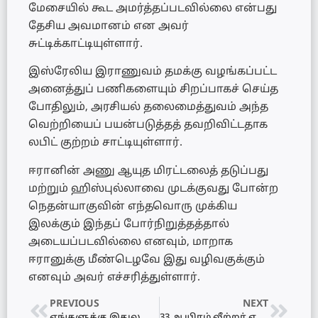
மேசையில் கூட அமர்த்தப்படவில்லை என்பது
தேசிய அவமானம் என அவர்
சுட்டிக்காட்டியுள்ளார்.
இஸ்ரேலிய இராணுவம் தமக்கு வழங்கப்பட்ட
அனைத்துப் பணிகளையும் சிறப்பாகச் செய்த
போதிலும், அரசியல் தலைமைத்துவம் அந்த
வெற்றியைப் பயன்படுத்தத் தவறிவிட்டதாக
லபிட் குற்றம் சாட்டியுள்ளார்.
ஈரானின் அணு ஆயுத மிரட்டலைத் தடுப்பது
மற்றும் ஹிஸ்புல்லாவை முடக்குவது போன்ற
நெதன்யாகுவின் எந்தவொரு முக்கிய
இலக்கும் இந்தப் போர்நிறுத்தத்தால்
அடையப்படவில்லை எனவும், மாறாக
ஈரானுக்கு மீண்டெழவே இது வழிவகுக்கும்
எனவும் அவர் எச்சரித்துள்ளார்.
PREVIOUS
NEXT
எங்களுக்கு இதுல கொஞ்சமும் விருப்பமில்லை! – ட்ரம்பின் முடிவால் கொதிக்கும் இஸ்ரேல்!
33 ஆயிரம் லீற்றர் எரிபொருளுடன் பௌசர் விபத்து: வாளி வாளியாக அள்ளிச் சென்ற மக்கள்