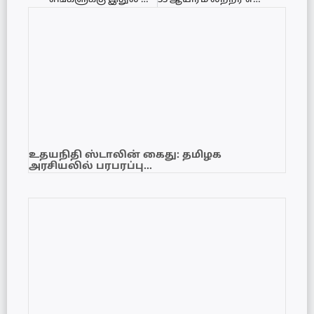
உதயநிதி ஸ்டாலின் கைது: தமிழக
அரசியலில் பரபரப்பு…