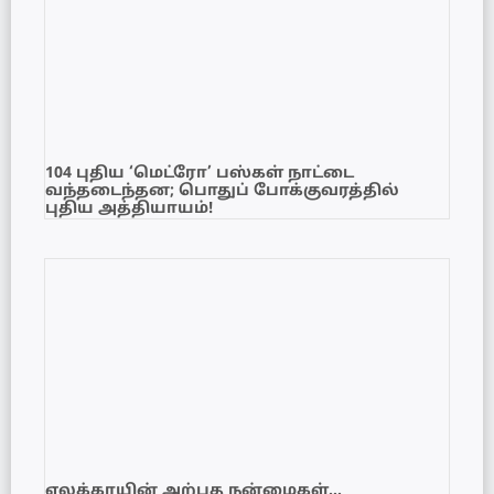
104 புதிய ‘மெட்ரோ’ பஸ்கள் நாட்டை
வந்தடைந்தன; பொதுப் போக்குவரத்தில்
புதிய அத்தியாயம்!
ஏலக்காயின் அற்புத நன்மைகள்…