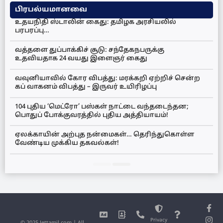
பிரபல்யமானவை
உதயநிதி ஸ்டாலின் கைது: தமிழக அரசியலில்
பரபரப்பு…
வத்தளை துப்பாக்கிச் சூடு: சந்தேகநபருக்கு
உதவியதாக 24 வயது இளைஞர் கைது
வவுனியாவில் கோர விபத்து: மரக்கறி ஏற்றிச் சென்ற
கப் வாகனம் விபத்து – இருவர் உயிரிழப்பு
104 புதிய ‘மெட்ரோ’ பஸ்கள் நாட்டை வந்தடைந்தன;
பொதுப் போக்குவரத்தில் புதிய அத்தியாயம்!
ஏலக்காயின் அற்புத நன்மைகள்… தெரிந்துகொள்ள
வேண்டிய முக்கிய தகவல்கள்!
Privacy
© 2025 Jettamil.com | All