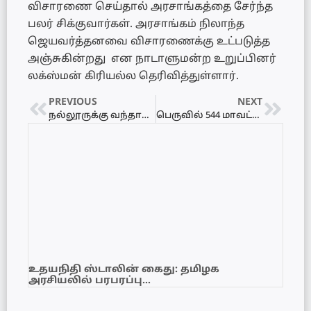
விசாரணை செய்தால் அரசாங்கத்தை சேர்ந்த
பலர் சிக்குவார்கள். அரசாங்கம் நிலாந்த
ஜெயவர்த்தனவை விசாரணைக்கு உட்படுத்த
அஞ்சுகின்றது என நாடாளுமன்ற உறுப்பினர்
லக்ஸ்மன் கிரியல்ல தெரிவித்துள்ளார்.
PREVIOUS
NEXT
நல்லூருக்கு வந்தார் நடிகை ஆண்ட்ரியா
பெருவில் 544 மாவட்டங்களில் அவசரகால நிலை பிரகடனம்!
உதயநிதி ஸ்டாலின் கைது: தமிழக
அரசியலில் பரபரப்பு…