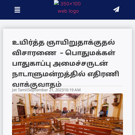
உயிர்த்த ஞாயிறுதாக்குதல்
விசாரணை – பொதுமக்கள்
பாதுகாப்பு அமைச்சருடன்
நாடாளுமன்றத்தில் எதிரணி
வாக்குவாதம்
Jet Tamil
September 21, 2023
10:19 AM