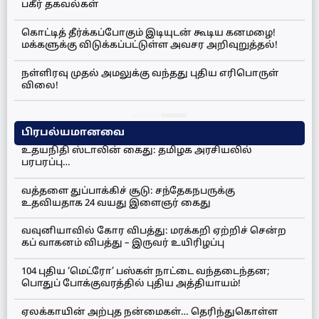
பகீர் தகவல்கள்
கொட்டித் தீர்க்கப்போகும் இடியுடன் கூடிய கனமழை!
மக்களுக்கு விடுக்கப்பட்டுள்ள அவசர அறிவுறுத்தல்!
நள்ளிரவு முதல் அமலுக்கு வந்தது புதிய எரிபொருள்
விலை!
பிரபல்யமானவை
உதயநிதி ஸ்டாலின் கைது: தமிழக அரசியலில்
பரபரப்பு…
வத்தளை துப்பாக்கிச் சூடு: சந்தேகநபருக்கு
உதவியதாக 24 வயது இளைஞர் கைது
வவுனியாவில் கோர விபத்து: மரக்கறி ஏற்றிச் சென்ற
கப் வாகனம் விபத்து – இருவர் உயிரிழப்பு
104 புதிய ‘மெட்ரோ’ பஸ்கள் நாட்டை வந்தடைந்தன;
பொதுப் போக்குவரத்தில் புதிய அத்தியாயம்!
ஏலக்காயின் அற்புத நன்மைகள்… தெரிந்துகொள்ள