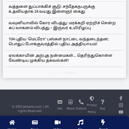
வத்தளை துப்பாக்கிச் சூடு: சந்தேகநபருக்கு
உதவியதாக 24 வயது இளைஞர் கைது
வவுனியாவில் கோர விபத்து: மரக்கறி ஏற்றிச் சென்ற
கப் வாகனம் விபத்து – இருவர் உயிரிழப்பு
104 புதிய ‘மெட்ரோ’ பஸ்கள் நாட்டை வந்தடைந்தன;
பொதுப் போக்குவரத்தில் புதிய அத்தியாயம்!
ஏலக்காயின் அற்புத நன்மைகள்… தெரிந்துகொள்ள
வேண்டிய முக்கிய தகவல்கள்!
Privacy
© 2025 Jettamil.com | All
Ads
About
Contact
Faq
rights Reserved.
Policy