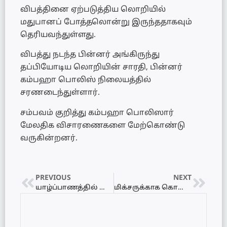
விபத்தினை ஏற்படுத்திய லொறியில்
மதுபானப் போத்தலொன்று இருந்ததாகவும்
தெரியவந்துள்ளது.
விபத்து நடந்த பின்னர் அங்கிருந்து
தப்பியோடிய லொறியின் சாரதி, பின்னர்
கம்பஹா பொலிஸ் நிலையத்தில்
சரணடைந்துள்ளார்.
சம்பவம் குறித்து கம்பஹா பொலிஸார்
மேலதிக விசாரணைகளை மேற்கொண்டு
வருகின்றனர்.
PREVIOUS
NEXT
யாழ்ப்பாணத்தில் காற்றுடன் கூடிய மழையால் 14 பேர் பாதிப்பு
மிக்சருக்காக கொலை செய்யப்பட்ட நபர் – கடை உரிமையாளர் பரிதாபமாக பலி