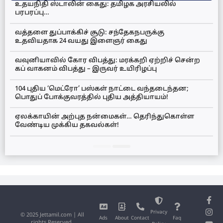
உதயநிதி ஸ்டாலின் கைது: தமிழக அரசியலில்
பரபரப்பு…
வத்தளை துப்பாக்கிச் சூடு: சந்தேகநபருக்கு
உதவியதாக 24 வயது இளைஞர் கைது
வவுனியாவில் கோர விபத்து: மரக்கறி ஏற்றிச் சென்ற
கப் வாகனம் விபத்து – இருவர் உயிரிழப்பு
104 புதிய ‘மெட்ரோ’ பஸ்கள் நாட்டை வந்தடைந்தன;
பொதுப் போக்குவரத்தில் புதிய அத்தியாயம்!
ஏலக்காயின் அற்புத நன்மைகள்… தெரிந்துகொள்ள
வேண்டிய முக்கிய தகவல்கள்!
Privacy
© 2025 Jettamil.com | All
Ads
About
Contact
Faq
rights Reserved.