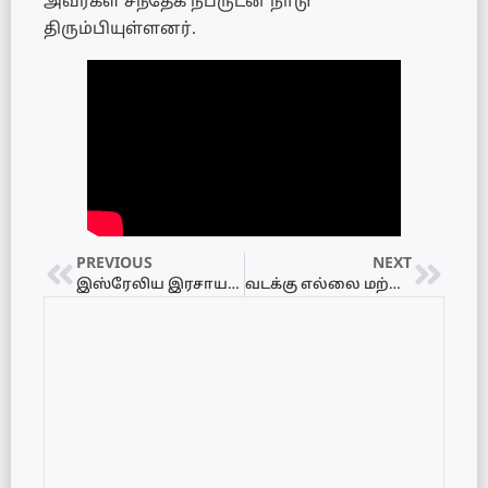
அவர்கள் சந்தேக நபருடன் நாடு
திரும்பியுள்ளனர்.
PREVIOUS
NEXT
இஸ்ரேலிய இரசாயன ஆலை மீது ஈரானிய ஏவுகணைத் தாக்குதல்! – தெற்கு இஸ்ரேலில் உச்சகட்ட அபாய எச்சரிக்கை!
வடக்கு எல்லை மற்றும் ஹைஃபா பகுதிகளில் உச்சக்கட்ட பாதுகாப்பு – ஹிஸ்புல்லாவிற்கு எதிராகப் புதிய வியூகம்!