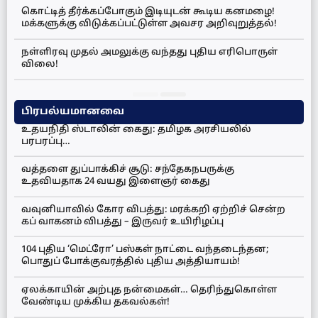
கொட்டித் தீர்க்கப்போகும் இடியுடன் கூடிய கனமழை!
மக்களுக்கு விடுக்கப்பட்டுள்ள அவசர அறிவுறுத்தல்!
நள்ளிரவு முதல் அமலுக்கு வந்தது புதிய எரிபொருள்
விலை!
பிரபல்யமானவை
உதயநிதி ஸ்டாலின் கைது: தமிழக அரசியலில்
பரபரப்பு…
வத்தளை துப்பாக்கிச் சூடு: சந்தேகநபருக்கு
உதவியதாக 24 வயது இளைஞர் கைது
வவுனியாவில் கோர விபத்து: மரக்கறி ஏற்றிச் சென்ற
கப் வாகனம் விபத்து – இருவர் உயிரிழப்பு
104 புதிய ‘மெட்ரோ’ பஸ்கள் நாட்டை வந்தடைந்தன;
பொதுப் போக்குவரத்தில் புதிய அத்தியாயம்!
ஏலக்காயின் அற்புத நன்மைகள்… தெரிந்துகொள்ள
வேண்டிய முக்கிய தகவல்கள்!