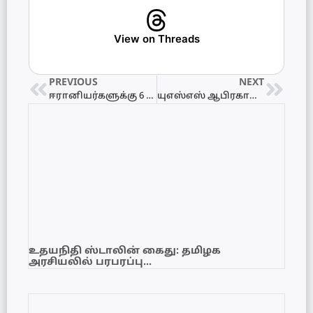
View on Threads
PREVIOUS
NEXT
ஈரானியர்களுக்கு 6 மாதங்கள் வரை அவுஸ்திரேலியா செல்லத் தடை
யுஎஸ்எஸ் ஆபிரகாம் லிங்கன்’ கப்பலின் அதிரடித் தாக்குதல் தொடரும்!
உதயநிதி ஸ்டாலின் கைது: தமிழக
அரசியலில் பரபரப்பு…