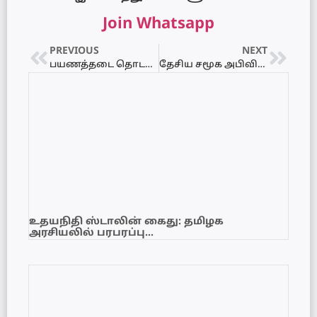
Join Whatsapp
PREVIOUS
NEXT
பயணத்தடை தொடர்பில் அரசின் அதிரடி அறிவிப்பு வெளியானது…!
தேசிய சமூக அபிவிருத்தி நிறுவனம் – 12 வகையான பதவி வெற்றிடங்கள்..!
உதயநிதி ஸ்டாலின் கைது: தமிழக
அரசியலில் பரபரப்பு…