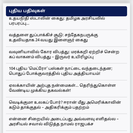
புதிய பதிவுகள்
உதயநிதி ஸ்டாலின் கைது: தமிழக அரசியலில்
பரபரப்பு…
வத்தளை துப்பாக்கிச் சூடு: சந்தேகநபருக்கு
உதவியதாக 24 வயது இளைஞர் கைது
வவுனியாவில் கோர விபத்து: மரக்கறி ஏற்றிச் சென்ற
கப் வாகனம் விபத்து – இருவர் உயிரிழப்பு
104 புதிய ‘மெட்ரோ’ பஸ்கள் நாட்டை வந்தடைந்தன;
பொதுப் போக்குவரத்தில் புதிய அத்தியாயம்!
ஏலக்காயின் அற்புத நன்மைகள்… தெரிந்துகொள்ள
வேண்டிய முக்கிய தகவல்கள்!
வெடிக்குமா உலகப் போர்? ஈரான் மீது அமெரிக்காவின்
கடும் தாக்குதல் – அதிகரிக்கும் பதற்றம்
என்னை சிறையில் அடைப்பது அவ்வளவு எளிதல்ல –
அரசியல் சவால் விடுத்த நாமல் ராஜபக்ச