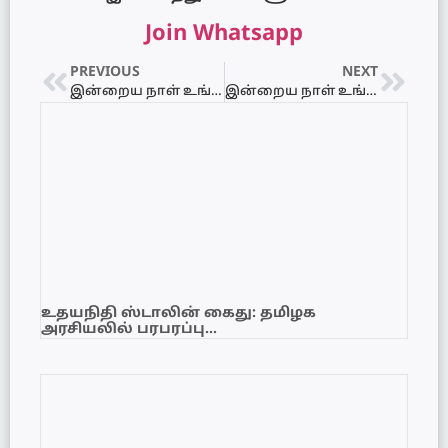
Join Whatsapp
PREVIOUS
NEXT
இன்றைய நாள் உங்களுக்கு எப்படி? 16.05.2021 – ஞாயிற்றுக்கிழமை
இன்றைய நாள் உங்களுக்கு எப்படி? 18.05.2021 – செவ்வாய்க்கிழமை
உதயநிதி ஸ்டாலின் கைது: தமிழக
அரசியலில் பரபரப்பு…