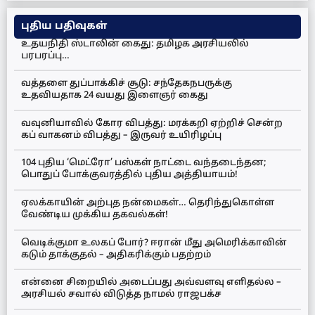
புதிய பதிவுகள்
உதயநிதி ஸ்டாலின் கைது: தமிழக அரசியலில்
பரபரப்பு…
வத்தளை துப்பாக்கிச் சூடு: சந்தேகநபருக்கு
உதவியதாக 24 வயது இளைஞர் கைது
வவுனியாவில் கோர விபத்து: மரக்கறி ஏற்றிச் சென்ற
கப் வாகனம் விபத்து – இருவர் உயிரிழப்பு
104 புதிய ‘மெட்ரோ’ பஸ்கள் நாட்டை வந்தடைந்தன;
பொதுப் போக்குவரத்தில் புதிய அத்தியாயம்!
ஏலக்காயின் அற்புத நன்மைகள்… தெரிந்துகொள்ள
வேண்டிய முக்கிய தகவல்கள்!
வெடிக்குமா உலகப் போர்? ஈரான் மீது அமெரிக்காவின்
கடும் தாக்குதல் – அதிகரிக்கும் பதற்றம்
என்னை சிறையில் அடைப்பது அவ்வளவு எளிதல்ல –
அரசியல் சவால் விடுத்த நாமல் ராஜபக்ச