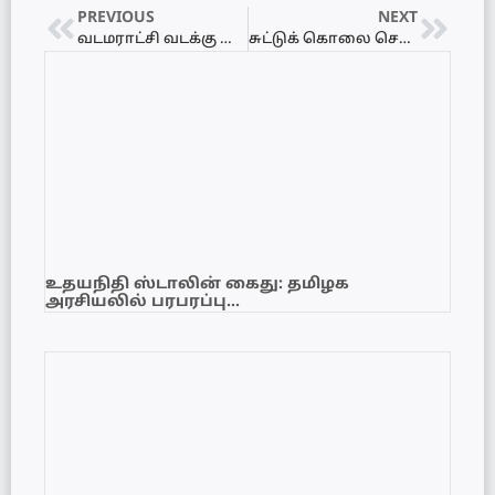
PREVIOUS
NEXT
வடமராட்சி வடக்கு பிரதேச செயலராக சிவபாதசுந்தரம் சத்தியசீலன் பதவிகளை பெறுப்பேற்றார்!
சுட்டுக் கொலை செய்யப்பட்ட முன்னாள் அமைச்சர் மகேஸ்வரனின் நினைவேந்தல்!
உதயநிதி ஸ்டாலின் கைது: தமிழக
அரசியலில் பரபரப்பு…