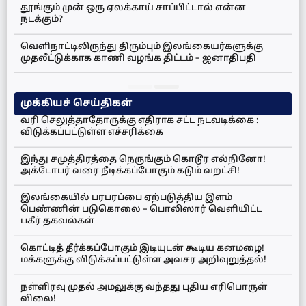
தூங்கும் முன் ஒரு ஏலக்காய் சாப்பிட்டால் என்ன
நடக்கும்?
வெளிநாட்டிலிருந்து திரும்பும் இலங்கையர்களுக்கு
முதலீட்டுக்காக காணி வழங்க திட்டம் – ஜனாதிபதி
முக்கியச் செய்திகள்
வரி செலுத்தாதோருக்கு எதிராக சட்ட நடவடிக்கை :
விடுக்கப்பட்டுள்ள எச்சரிக்கை
இந்து சமுத்திரத்தை நெருங்கும் கொடூர எல்நினோ!
அக்டோபர் வரை நீடிக்கப்போகும் கடும் வறட்சி!
இலங்கையில் பரபரப்பை ஏற்படுத்திய இளம்
பெண்ணின் படுகொலை – பொலிஸார் வெளியிட்ட
பகீர் தகவல்கள்
கொட்டித் தீர்க்கப்போகும் இடியுடன் கூடிய கனமழை!
மக்களுக்கு விடுக்கப்பட்டுள்ள அவசர அறிவுறுத்தல்!
நள்ளிரவு முதல் அமலுக்கு வந்தது புதிய எரிபொருள்
விலை!