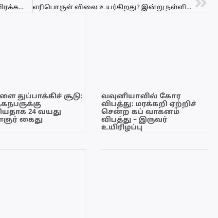
காலி முகத்திடலில் சங்கமித்த பல்லாயிரக்கணக்கானோர்! ஈதுல் பித்ர் பெருநாள் தொழுகை கோலாகலம்
எரிபொருள் விலை உயர்கிறது? இன்று நள்ளிரவு முதல் மாற்றம் வரலாம்
ை துப்பாக்கிச் சூடு:
வவுனியாவில் கோர
ேகநபருக்கு
விபத்து: மரக்கறி ஏற்றிச்
யதாக 24 வயது
சென்ற கப் வாகனம்
ஞர் கைது
விபத்து – இருவர்
உயிரிழப்பு