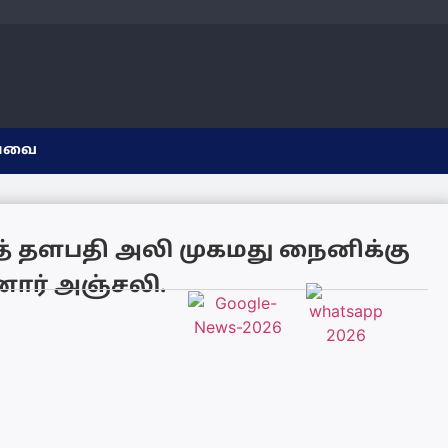
யவை
் தளபதி அலி முகமது நைனிக்கு
ோர் அஞ்சலி.