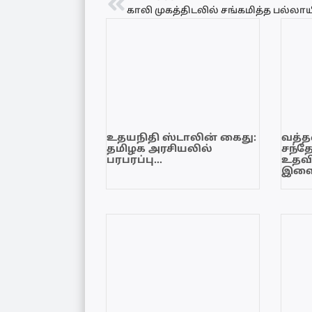
உதயநிதி ஸ்டாலின் கைது:
வத்தள
தமிழக அரசியலில்
சந்த
பரபரப்பு…
உதவி
இளை