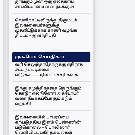
தூங்கும் முன் ஒரு ஏலக்காய்
சாப்பிட்டால் என்ன நடக்கும்?
வெளிநாட்டிலிருந்து திரும்பும்
இலங்கையர்களுக்கு
முதலீட்டுக்காக காணி வழங்க
திட்டம் – ஜனாதிபதி
முக்கியச் செய்திகள்
வரி செலுத்தாதோருக்கு எதிராக
சட்ட நடவடிக்கை :
விடுக்கப்பட்டுள்ள எச்சரிக்கை
இந்து சமுத்திரத்தை நெருங்கும்
கொடூர எல்நினோ! அக்டோபர்
வரை நீடிக்கப்போகும் கடும்
வறட்சி!
இலங்கையில் பரபரப்பை
ஏற்படுத்திய இளம் பெண்ணின்
படுகொலை – பொலிஸார்
வெளியிட்ட பகீர் தகவல்கள்