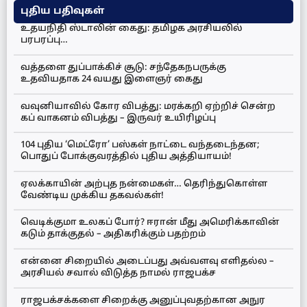
புதிய பதிவுகள்
உதயநிதி ஸ்டாலின் கைது: தமிழக அரசியலில்
பரபரப்பு…
வத்தளை துப்பாக்கிச் சூடு: சந்தேகநபருக்கு
உதவியதாக 24 வயது இளைஞர் கைது
வவுனியாவில் கோர விபத்து: மரக்கறி ஏற்றிச் சென்ற
கப் வாகனம் விபத்து – இருவர் உயிரிழப்பு
104 புதிய ‘மெட்ரோ’ பஸ்கள் நாட்டை வந்தடைந்தன;
பொதுப் போக்குவரத்தில் புதிய அத்தியாயம்!
ஏலக்காயின் அற்புத நன்மைகள்… தெரிந்துகொள்ள
வேண்டிய முக்கிய தகவல்கள்!
வெடிக்குமா உலகப் போர்? ஈரான் மீது அமெரிக்காவின்
கடும் தாக்குதல் – அதிகரிக்கும் பதற்றம்
என்னை சிறையில் அடைப்பது அவ்வளவு எளிதல்ல –
அரசியல் சவால் விடுத்த நாமல் ராஜபக்ச
ராஜபக்சக்களை சிறைக்கு அனுப்புவதற்கான அநுர