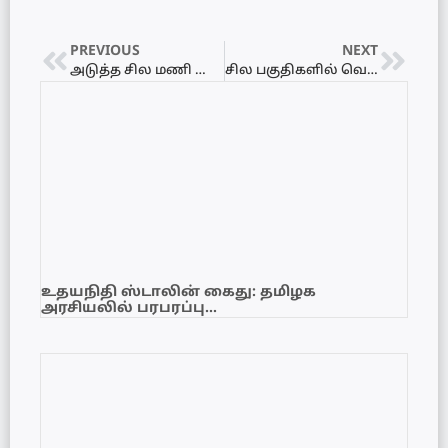
PREVIOUS
NEXT
அடுத்த சில மணி நேரங்களில் கடும் சூறாவளி ஏற்படும் வாய்ப்பு!
சில பகுதிகளில் வெள்ளப்பெருக்கு ஏற்படும் அபாயம்!
உதயநிதி ஸ்டாலின் கைது: தமிழக
அரசியலில் பரபரப்பு…