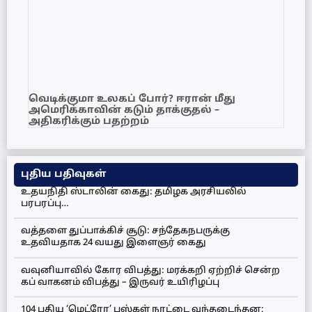
வெடிக்குமா உலகப் போர்? ஈரான் மீது
அமெரிக்காவின் கடும் தாக்குதல் –
அதிகரிக்கும் பதற்றம்
புதிய பதிவுகள்
உதயநிதி ஸ்டாலின் கைது: தமிழக அரசியலில்
பரபரப்பு…
வத்தளை துப்பாக்கிச் சூடு: சந்தேகநபருக்கு
உதவியதாக 24 வயது இளைஞர் கைது
வவுனியாவில் கோர விபத்து: மரக்கறி ஏற்றிச் சென்ற
கப் வாகனம் விபத்து – இருவர் உயிரிழப்பு
104 புதிய ‘மெட்ரோ’ பஸ்கள் நாட்டை வந்தடைந்தன;