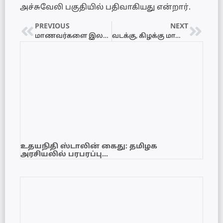
அச்சுவேலி பகுதியில் பதிவாகியது என்றார்.
PREVIOUS
NEXT
மாணவர்களை இலக்கு வைத்து யாழ்ப்பாணத்தில் போதைப்பொருள் விநியோகத்தில் ஈடுபட்ட அறுவர் கைது!
வடக்கு, கிழக்கு மாகாணங்களில் இன்றும் மழை – எச்சரிக்கை..!
உதயநிதி ஸ்டாலின் கைது: தமிழக
அரசியலில் பரபரப்பு…