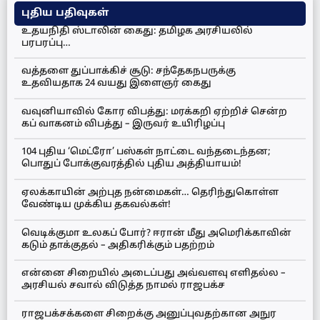
புதிய பதிவுகள்
உதயநிதி ஸ்டாலின் கைது: தமிழக அரசியலில்
பரபரப்பு…
வத்தளை துப்பாக்கிச் சூடு: சந்தேகநபருக்கு
உதவியதாக 24 வயது இளைஞர் கைது
வவுனியாவில் கோர விபத்து: மரக்கறி ஏற்றிச் சென்ற
கப் வாகனம் விபத்து – இருவர் உயிரிழப்பு
104 புதிய ‘மெட்ரோ’ பஸ்கள் நாட்டை வந்தடைந்தன;
பொதுப் போக்குவரத்தில் புதிய அத்தியாயம்!
ஏலக்காயின் அற்புத நன்மைகள்… தெரிந்துகொள்ள
வேண்டிய முக்கிய தகவல்கள்!
வெடிக்குமா உலகப் போர்? ஈரான் மீது அமெரிக்காவின்
கடும் தாக்குதல் – அதிகரிக்கும் பதற்றம்
என்னை சிறையில் அடைப்பது அவ்வளவு எளிதல்ல –
அரசியல் சவால் விடுத்த நாமல் ராஜபக்ச
ராஜபக்சக்களை சிறைக்கு அனுப்புவதற்கான அநுர