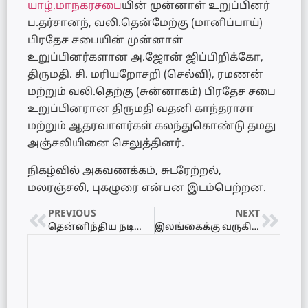
யாழ்.மாநகரசபை
யின் முன்னாள் உறுப்பினர்
ப.தர்சானந், வலி.தென்மேற்கு (மானிப்பாய்)
பிரதேச சபையின் முன்னாள்
உறுப்பினர்களான அ.ஜோன் ஜிப்பிறிக்கோ,
திருமதி. சி. மரியறோசறி (செல்வி), ரமணன்
மற்றும் வலி.தெற்கு (சுன்னாகம்) பிரதேச சபை
உறுப்பினரான திருமதி வதனி காந்தராசா
மற்றும் ஆதரவாளர்கள் கலந்துகொண்டு தமது
அஞ்சலியினை செலுத்தினர்.
நிகழ்வில் அகவணக்கம், சுடரேற்றல்,
மலரஞ்சலி, புகழுரை என்பன இடம்பெற்றன.
PREVIOUS
NEXT
தென்னிந்திய நடிகைகள் தங்கியுள்ள விடுதிகளை முற்றுகை இடுவோம் -ஜனநாயக அமைப்பு பகிரங்க எச்சரிக்கை!
இலங்கைக்கு வருகிறார் சாந்தன்