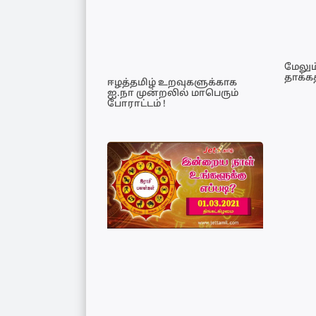
மேலு
தாக்கத
ஈழத்தமிழ் உறவுகளுக்காக
ஐ.நா முன்றலில் மாபெரும்
போராட்டம் !