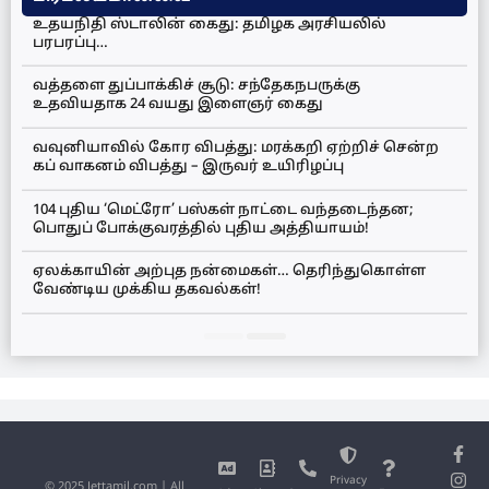
உதயநிதி ஸ்டாலின் கைது: தமிழக அரசியலில்
பரபரப்பு…
வத்தளை துப்பாக்கிச் சூடு: சந்தேகநபருக்கு
உதவியதாக 24 வயது இளைஞர் கைது
வவுனியாவில் கோர விபத்து: மரக்கறி ஏற்றிச் சென்ற
கப் வாகனம் விபத்து – இருவர் உயிரிழப்பு
104 புதிய ‘மெட்ரோ’ பஸ்கள் நாட்டை வந்தடைந்தன;
பொதுப் போக்குவரத்தில் புதிய அத்தியாயம்!
ஏலக்காயின் அற்புத நன்மைகள்… தெரிந்துகொள்ள
வேண்டிய முக்கிய தகவல்கள்!
Privacy
© 2025 Jettamil.com | All