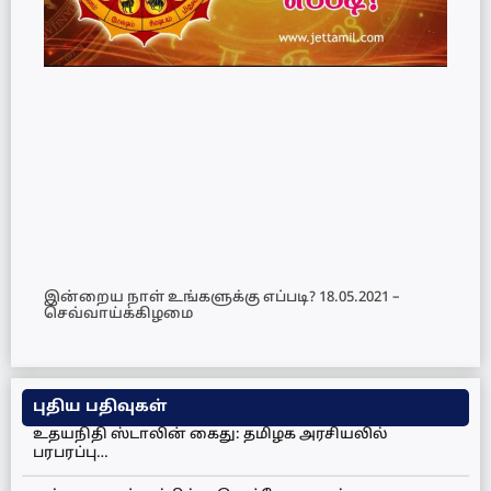
இன்றைய நாள் உங்களுக்கு எப்படி? 18.05.2021 –
செவ்வாய்க்கிழமை
புதிய பதிவுகள்
உதயநிதி ஸ்டாலின் கைது: தமிழக அரசியலில்
பரபரப்பு…