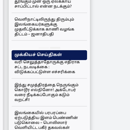
தூங்கும் முன் ஒரு ஏலக்காய்
சாப்பிட்டால் என்ன நடக்கும்?
வெளிநாட்டிலிருந்து திரும்பும்
இலங்கையர்களுக்கு
முதலீட்டுக்காக காணி வழங்க
திட்டம் – ஜனாதிபதி
முக்கியச் செய்திகள்
வரி செலுத்தாதோருக்கு எதிராக
சட்ட நடவடிக்கை :
விடுக்கப்பட்டுள்ள எச்சரிக்கை
இந்து சமுத்திரத்தை நெருங்கும்
கொடூர எல்நினோ! அக்டோபர்
வரை நீடிக்கப்போகும் கடும்
வறட்சி!
இலங்கையில் பரபரப்பை
ஏற்படுத்திய இளம் பெண்ணின்
படுகொலை – பொலிஸார்
வெளியிட்ட பகீர் தகவல்கள்