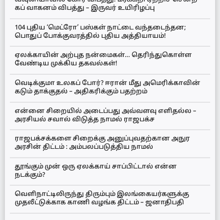
வவுனியாவில் கோர விபத்து: மரக்கறி ஏற்றிச் சென்ற
கப் வாகனம் விபத்து – இருவர் உயிரிழப்பு
104 புதிய ‘மெட்ரோ’ பஸ்கள் நாட்டை வந்தடைந்தன;
பொதுப் போக்குவரத்தில் புதிய அத்தியாயம்!
ஏலக்காயின் அற்புத நன்மைகள்… தெரிந்துகொள்ள
வேண்டிய முக்கிய தகவல்கள்!
வெடிக்குமா உலகப் போர்? ஈரான் மீது அமெரிக்காவின்
கடும் தாக்குதல் – அதிகரிக்கும் பதற்றம்
என்னை சிறையில் அடைப்பது அவ்வளவு எளிதல்ல –
அரசியல் சவால் விடுத்த நாமல் ராஜபக்ச
ராஜபக்சக்களை சிறைக்கு அனுப்புவதற்கான அநுர
அரசின் திட்டம் : அம்பலப்படுத்திய நாமல்
தூங்கும் முன் ஒரு ஏலக்காய் சாப்பிட்டால் என்ன
நடக்கும்?
வெளிநாட்டிலிருந்து திரும்பும் இலங்கையர்களுக்கு
முதலீட்டுக்காக காணி வழங்க திட்டம் – ஜனாதிபதி