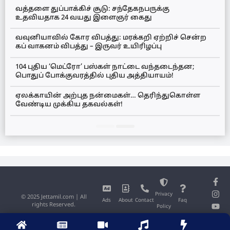
வத்தளை துப்பாக்கிச் சூடு: சந்தேகநபருக்கு
உதவியதாக 24 வயது இளைஞர் கைது
வவுனியாவில் கோர விபத்து: மரக்கறி ஏற்றிச் சென்ற
கப் வாகனம் விபத்து – இருவர் உயிரிழப்பு
104 புதிய ‘மெட்ரோ’ பஸ்கள் நாட்டை வந்தடைந்தன;
பொதுப் போக்குவரத்தில் புதிய அத்தியாயம்!
ஏலக்காயின் அற்புத நன்மைகள்… தெரிந்துகொள்ள
வேண்டிய முக்கிய தகவல்கள்!
Privacy
© 2025 Jettamil.com | All
Ads
About
Contact
Faq
rights Reserved.
Policy