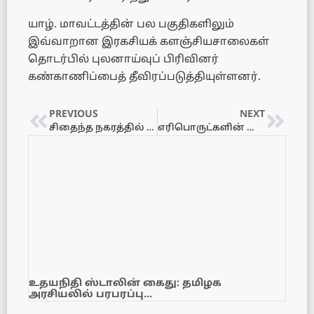
யாழ். மாவட்டத்தின் பல பகுதிகளிலும்
இவ்வாறான இரகசியக் களஞ்சியசாலைகள்
தொடர்பில் புலனாய்வுப் பிரிவினர்
கண்காணிப்பைத் தீவிரப்படுத்தியுள்ளனர்.
PREVIOUS
NEXT
சிதைந்த நகரத்தில் நின்றபடி ஈரானுக்கு நெதன்யாகு எச்சரிக்கை!
எரிபொருட்களின் விலையை மேலும் அதிகரித்தது Lanka IOC
உதயநிதி ஸ்டாலின் கைது: தமிழக
அரசியலில் பரபரப்பு…