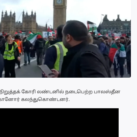
ை நிறுத்தக் கோரி லண்டனில் நடைபெற்ற பாலஸ்தீன
்கானோர் கலந்துகொண்டனர்.