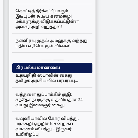
கொட்டித் தீர்க்கப்போகும்
இடியுடன் கூடிய கனமழை!
மக்களுக்கு விடுக்கப்பட்டுள்ள
அவசர அறிவுறுத்தல்!
நள்ளிரவு முதல் அமலுக்கு வந்தது
புதிய எரிபொருள் விலை!
பிரபல்யமானவை
உதயநிதி ஸ்டாலின் கைது:
தமிழக அரசியலில் பரபரப்பு…
வத்தளை துப்பாக்கிச் சூடு:
சந்தேகநபருக்கு உதவியதாக 24
வயது இளைஞர் கைது
வவுனியாவில் கோர விபத்து:
மரக்கறி ஏற்றிச் சென்ற கப்
வாகனம் விபத்து – இருவர்
உயிரிழப்பு