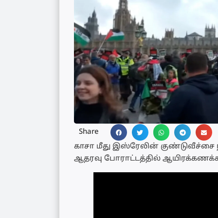
Share
காசா மீது இஸ்ரேலின் குண்டுவீச்ச
ஆதரவு போராட்டத்தில் ஆயிரக்கணக