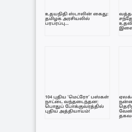
உதயநிதி ஸ்டாலின் கைது:
வத்தள
தமிழக அரசியலில்
சந்த
பரபரப்பு…
உதவி
இளை
104 புதிய ‘மெட்ரோ’ பஸ்கள்
ஏலக்
நாட்டை வந்தடைந்தன;
நன்
பொதுப் போக்குவரத்தில்
தெரி
புதிய அத்தியாயம்!
வேண்
தகவல