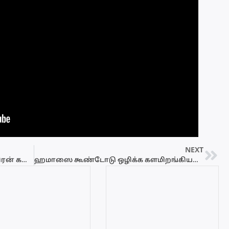
NEXT
அம்பிட்டிய தேரரின் செயலுக்கு சுமந்திரன் கண்டனம்
ஹமாஸை கூண்டோடு ஒழிக்க களமிறங்கியது ‘பிசாசு’ படை