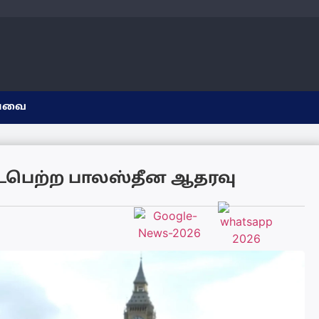
யவை
ைபெற்ற பாலஸ்தீன ஆதரவு