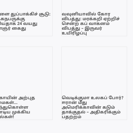
ை துப்பாக்கிச் சூடு:
வவுனியாவில் கோர
ேகநபருக்கு
விபத்து: மரக்கறி ஏற்றிச்
யதாக 24 வயது
சென்ற கப் வாகனம்
ஞர் கைது
விபத்து – இருவர்
உயிரிழப்பு
காயின் அற்புத
வெடிக்குமா உலகப் போர்?
மைகள்…
ஈரான் மீது
ந்துகொள்ள
அமெரிக்காவின் கடும்
டிய முக்கிய
தாக்குதல் – அதிகரிக்கும்
்கள்!
பதற்றம்