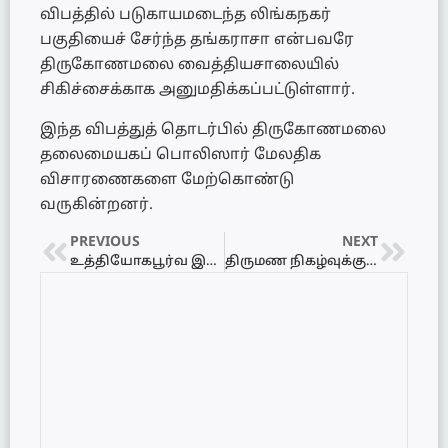
விபத்தில் படுகாயமடைந்த லிங்கநகர்
பகுதியைச் சேர்ந்த தங்கராசா என்பவரே
திருகோணமலை வைத்தியசாலையில்
சிகிச்சைக்காக அனுமதிக்கப்பட்டுள்ளார்.
இந்த விபத்துத் தொடர்பில் திருகோணமலை
தலைமையகப் பொலிஸார் மேலதிக
விசாரணைகளை மேற்கொண்டு
வருகின்றனர்.
PREVIOUS
NEXT
உத்தியோகபூர்வ இந்திய விஜயத்தை முடித்துக் கொண்டு பிரதமர் ஹரிணி அமரசூரிய நாடு திரும்பினார்!
திருமண நிகழ்வுக்குச் சென்ற கார் விபத்து! – தம்பதியினர் சிறு காயங்களுடன் உயிர் தப்பினர்!