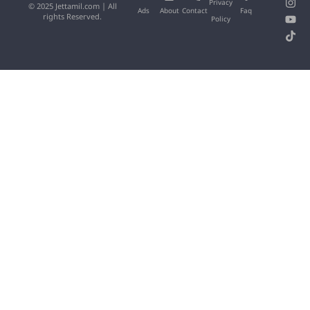
Privacy
© 2025 Jettamil.com | All
Ads
About
Contact
Faq
rights Reserved.
Policy