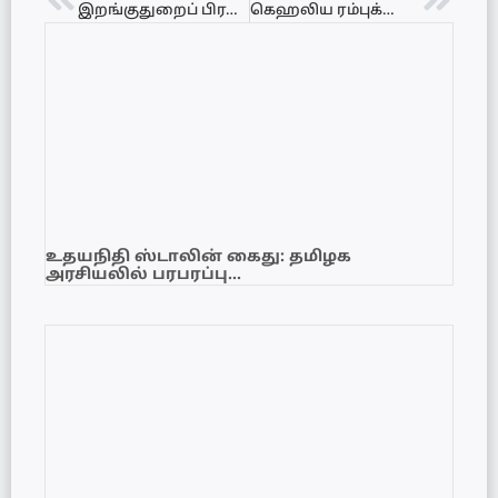
இறங்குதுறைப் பிரச்சினைக்குத் தீர்வுகோரி மீனவர்கள் போராட்டம்.!
கெஹலிய ரம்புக்வெல்ல சுற்றாடல் அமைச்சர் பதவியில் இருந்து இராஜினாமா
உதயநிதி ஸ்டாலின் கைது: தமிழக
அரசியலில் பரபரப்பு…