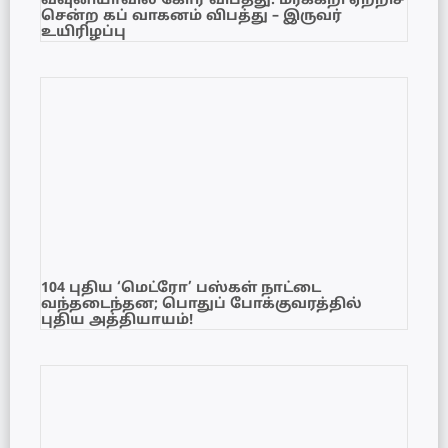
வவுனியாவில் கோர விபத்து: மரக்கறி ஏற்றிச்
சென்ற கப் வாகனம் விபத்து – இருவர்
உயிரிழப்பு
104 புதிய ‘மெட்ரோ’ பஸ்கள் நாட்டை
வந்தடைந்தன; பொதுப் போக்குவரத்தில்
புதிய அத்தியாயம்!