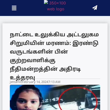
நாட்டை உலுக்கிய அட்டலுகம
சிறுமியின் மரணம்: இரண்டு
வருடங்களின் பின்
குற்றவாளிக்கு
நீதிமன்றத்தின் அதிரடி
உத்தரவு
jettamil
February 14, 2024
7:13 AM