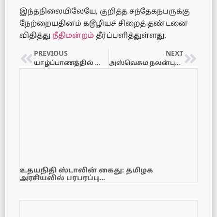
இந்தநிலையிலேயே, குறித்த சந்தேகநபருக்கு
நேற்றையதினம் கடூழியச் சிறைத் தண்டனை
விதித்து
நீதிமன்றம்
தீர்ப்பளித்துள்ளது.
PREVIOUS
NEXT
யாழ்ப்பாணத்தில் போதைப் பொருளுக்கு எதிராக இடம்பெற்ற போராட்டம்
அஸ்வெசும நலன்புரி திட்ட இரண்டாம் கட்ட செயற்பாடு தொடர்பில் கலந்துரையாடல்
உதயநிதி ஸ்டாலின் கைது: தமிழக
அரசியலில் பரபரப்பு…