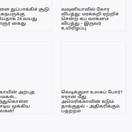
ை துப்பாக்கிச் சூடு:
வவுனியாவில் கோர
ேகநபருக்கு
விபத்து: மரக்கறி ஏற்றிச்
யதாக 24 வயது
சென்ற கப் வாகனம்
ஞர் கைது
விபத்து – இருவர்
உயிரிழப்பு
காயின் அற்புத
வெடிக்குமா உலகப் போர்?
மைகள்…
ஈரான் மீது
ந்துகொள்ள
அமெரிக்காவின் கடும்
டிய முக்கிய
தாக்குதல் – அதிகரிக்கும்
்கள்!
பதற்றம்