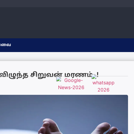
யவை
 விழுந்த சிறுவன் மரணம்..!