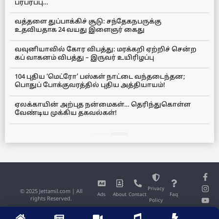
பரபரப்பு…
வத்தளை துப்பாக்கிச் சூடு: சந்தேகநபருக்கு
உதவியதாக 24 வயது இளைஞர் கைது
வவுனியாவில் கோர விபத்து: மரக்கறி ஏற்றிச் சென்ற
கப் வாகனம் விபத்து – இருவர் உயிரிழப்பு
104 புதிய ‘மெட்ரோ’ பஸ்கள் நாட்டை வந்தடைந்தன;
பொதுப் போக்குவரத்தில் புதிய அத்தியாயம்!
ஏலக்காயின் அற்புத நன்மைகள்… தெரிந்துகொள்ள
வேண்டிய முக்கிய தகவல்கள்!
Privacy
© 2025 Jettamil.com | All
Ads
About
Contact
Faq
rights Reserved.
Policy