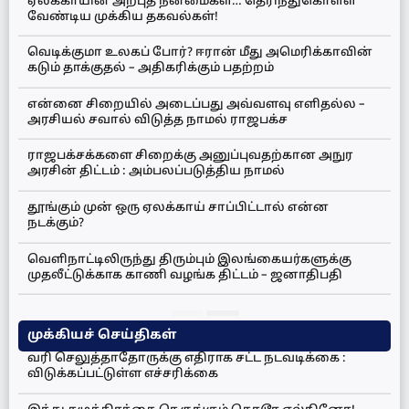
ஏலக்காயின் அற்புத நன்மைகள்… தெரிந்துகொள்ள
வேண்டிய முக்கிய தகவல்கள்!
வெடிக்குமா உலகப் போர்? ஈரான் மீது அமெரிக்காவின்
கடும் தாக்குதல் – அதிகரிக்கும் பதற்றம்
என்னை சிறையில் அடைப்பது அவ்வளவு எளிதல்ல –
அரசியல் சவால் விடுத்த நாமல் ராஜபக்ச
ராஜபக்சக்களை சிறைக்கு அனுப்புவதற்கான அநுர
அரசின் திட்டம் : அம்பலப்படுத்திய நாமல்
தூங்கும் முன் ஒரு ஏலக்காய் சாப்பிட்டால் என்ன
நடக்கும்?
வெளிநாட்டிலிருந்து திரும்பும் இலங்கையர்களுக்கு
முதலீட்டுக்காக காணி வழங்க திட்டம் – ஜனாதிபதி
முக்கியச் செய்திகள்
வரி செலுத்தாதோருக்கு எதிராக சட்ட நடவடிக்கை :
விடுக்கப்பட்டுள்ள எச்சரிக்கை