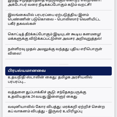
இந்து சமுத்திரத்தை நெருங்கும் கொடூர எல்நினோ!
அக்டோபர் வரை நீடிக்கப்போகும் கடும் வறட்சி!
இலங்கையில் பரபரப்பை ஏற்படுத்திய இளம்
பெண்ணின் படுகொலை – பொலிஸார் வெளியிட்ட
பகீர் தகவல்கள்
கொட்டித் தீர்க்கப்போகும் இடியுடன் கூடிய கனமழை!
மக்களுக்கு விடுக்கப்பட்டுள்ள அவசர அறிவுறுத்தல்!
நள்ளிரவு முதல் அமலுக்கு வந்தது புதிய எரிபொருள்
விலை!
பிரபல்யமானவை
உதயநிதி ஸ்டாலின் கைது: தமிழக அரசியலில்
பரபரப்பு…
வத்தளை துப்பாக்கிச் சூடு: சந்தேகநபருக்கு
உதவியதாக 24 வயது இளைஞர் கைது
வவுனியாவில் கோர விபத்து: மரக்கறி ஏற்றிச் சென்ற
கப் வாகனம் விபத்து – இருவர் உயிரிழப்பு