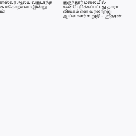
னேஸ்வர ஆலய வருடாந்த
குருந்தூர் மலையில்
மக மகோற்சவம் இன்று
கண்டெடுக்கப்பட்டது தாரா
ம்!
லிங்கம் என வரலாற்று
ஆய்வாளர் உறுதி – ஸ்ரீதரன்