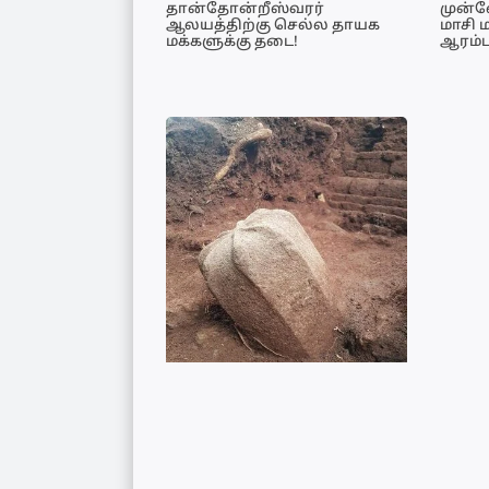
தான்தோன்றீஸ்வரர்
முன்
ஆலயத்திற்கு செல்ல தாயக
மாசி 
மக்களுக்கு தடை!
ஆரம்ப