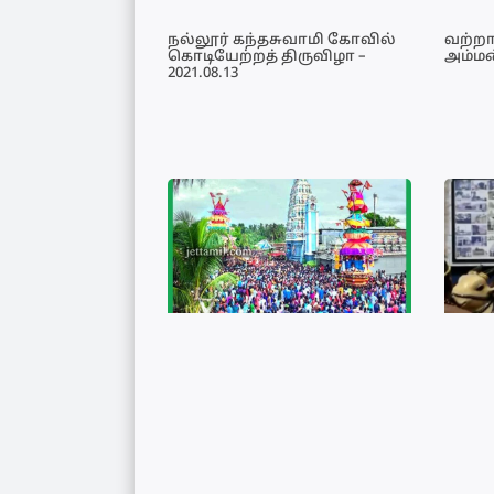
நல்லூர் கந்தசுவாமி கோவில்
வற்ற
கொடியேற்றத் திருவிழா –
அம்மன
2021.08.13