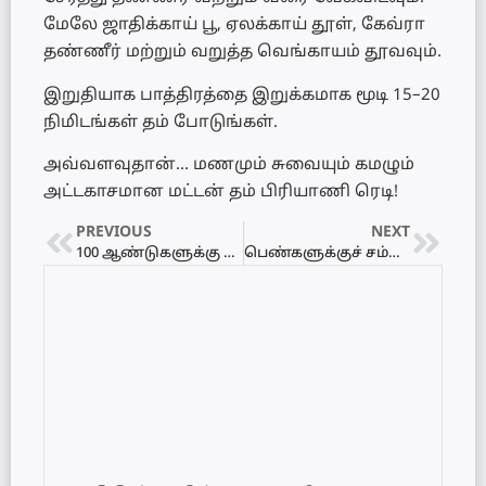
மேலே ஜாதிக்காய் பூ, ஏலக்காய் தூள், கேவ்ரா
தண்ணீர் மற்றும் வறுத்த வெங்காயம் தூவவும்.
இறுதியாக பாத்திரத்தை இறுக்கமாக மூடி 15–20
நிமிடங்கள் தம் போடுங்கள்.
அவ்வளவுதான்… மணமும் சுவையும் கமழும்
அட்டகாசமான மட்டன் தம் பிரியாணி ரெடி!
PREVIOUS
NEXT
100 ஆண்டுகளுக்கு பின் உருவாகும் ஆபத்தான ‘சூல யோகம்’! இந்த 5 ராசிக்காரர்களுக்குக் காத்திருக்கும் பேராபத்து
பெண்களுக்குச் சம்பளத்துடனான மாதவிடாய் விடுமுறை!