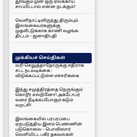
தூங்கும் முன் ஒரு ஏலக்காய்
சாப்பிட்டால் என்ன நடக்கும்?
வெளிநாட்டிலிருந்து திரும்பும்
இலங்கையர்களுக்கு
முதலீட்டுக்காக காணி வழங்க
திட்டம் – ஜனாதிபதி
முக்கியச் செய்திகள்
வரி செலுத்தாதோருக்கு எதிராக
சட்ட நடவடிக்கை :
விடுக்கப்பட்டுள்ள எச்சரிக்கை
இந்து சமுத்திரத்தை நெருங்கும்
கொடூர எல்நினோ! அக்டோபர்
வரை நீடிக்கப்போகும் கடும்
வறட்சி!
இலங்கையில் பரபரப்பை
ஏற்படுத்திய இளம் பெண்ணின்
படுகொலை – பொலிஸார்
வெளியிட்ட பகீர் தகவல்கள்