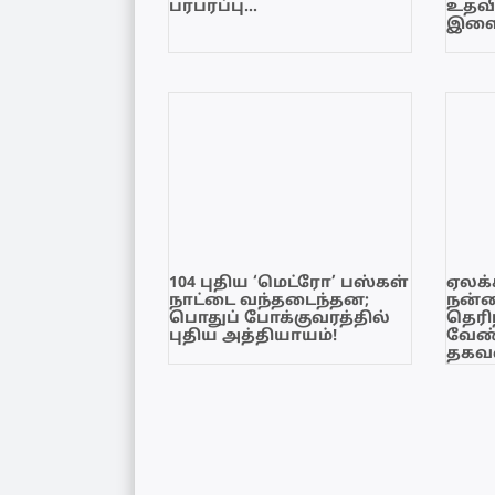
பரபரப்பு…
உதவி
இளை
104 புதிய ‘மெட்ரோ’ பஸ்கள்
ஏலக்
நாட்டை வந்தடைந்தன;
நன்
பொதுப் போக்குவரத்தில்
தெரி
புதிய அத்தியாயம்!
வேண்
தகவல