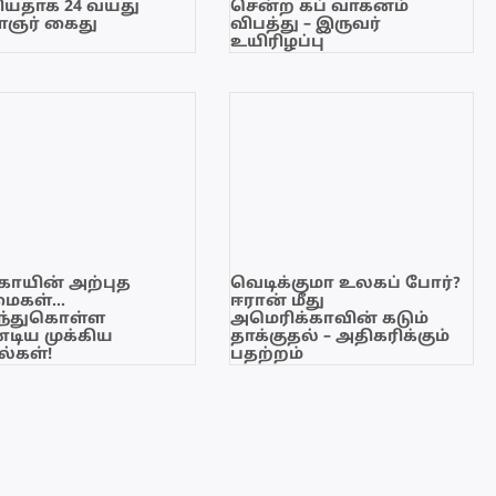
யதாக 24 வயது
சென்ற கப் வாகனம்
ஞர் கைது
விபத்து – இருவர்
உயிரிழப்பு
காயின் அற்புத
வெடிக்குமா உலகப் போர்?
மைகள்…
ஈரான் மீது
ந்துகொள்ள
அமெரிக்காவின் கடும்
டிய முக்கிய
தாக்குதல் – அதிகரிக்கும்
்கள்!
பதற்றம்