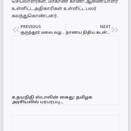
செயலாளர்கள், மாகாண காணி ஆணையாளர்
உள்ளிட்ட அதிகாரிகள் உள்ளிட்ட பலர்
கலந்துகொண்டனர்.
PREVIOUS
NEXT
குருந்தூர் மலை வழக்கு தொடர்பில் சட்டத்தரணிகள் அரசியல் வாதிகளுக்கு அகத்தி அடிகளார் கோரிக்கை!
நாணய நிதிய கடன் தொடர்பான விவாதத்தில் கலந்துகொள்ளப் போவதில்லை – மைத்திரிபால சிறிசேன
உதயநிதி ஸ்டாலின் கைது: தமிழக
அரசியலில் பரபரப்பு…