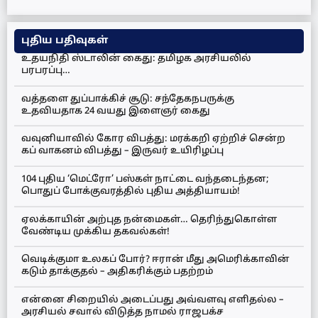
புதிய பதிவுகள்
உதயநிதி ஸ்டாலின் கைது: தமிழக அரசியலில்
பரபரப்பு…
வத்தளை துப்பாக்கிச் சூடு: சந்தேகநபருக்கு
உதவியதாக 24 வயது இளைஞர் கைது
வவுனியாவில் கோர விபத்து: மரக்கறி ஏற்றிச் சென்ற
கப் வாகனம் விபத்து – இருவர் உயிரிழப்பு
104 புதிய ‘மெட்ரோ’ பஸ்கள் நாட்டை வந்தடைந்தன;
பொதுப் போக்குவரத்தில் புதிய அத்தியாயம்!
ஏலக்காயின் அற்புத நன்மைகள்… தெரிந்துகொள்ள
வேண்டிய முக்கிய தகவல்கள்!
வெடிக்குமா உலகப் போர்? ஈரான் மீது அமெரிக்காவின்
கடும் தாக்குதல் – அதிகரிக்கும் பதற்றம்
என்னை சிறையில் அடைப்பது அவ்வளவு எளிதல்ல –
அரசியல் சவால் விடுத்த நாமல் ராஜபக்ச