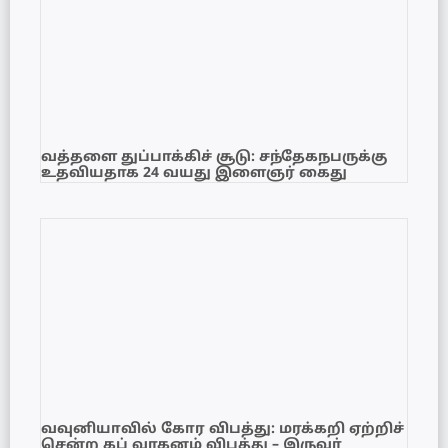
வத்தளை துப்பாக்கிச் சூடு: சந்தேகநபருக்கு
உதவியதாக 24 வயது இளைஞர் கைது
வவுனியாவில் கோர விபத்து: மரக்கறி ஏற்றிச்
சென்ற கப் வாகனம் விபத்து – இருவர்