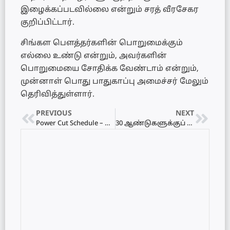
இழைக்கப்படவில்லை என்றும் சரத் வீரசேகர
குறிப்பிட்டார்.
சிங்கள பௌத்தர்களின் பொறுமைக்கும்
எல்லை உண்டு என்றும், அவர்களின்
பொறுமையை சோதிக்க வேண்டாம் என்றும்,
முன்னாள் பொது பாதுகாப்பு அமைச்சர் மேலும்
தெரிவித்துள்ளார்.
PREVIOUS
NEXT
Power Cut Schedule – மின்வெட்டு அட்டவணை 22.06.2022
30 ஆண்டுகளுக்குப் பின்னர் அவுஸ்ரேலிய அணிக்கு எதிரான தொடரைக் கைப்பற்றியது இலங்கை அணி