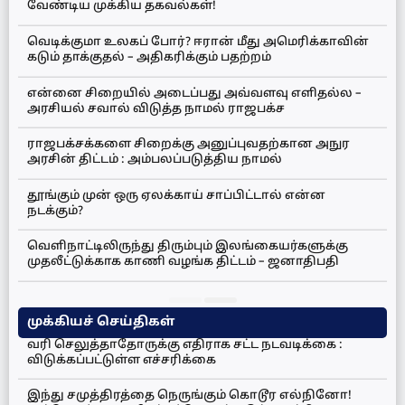
வேண்டிய முக்கிய தகவல்கள்!
வெடிக்குமா உலகப் போர்? ஈரான் மீது அமெரிக்காவின்
கடும் தாக்குதல் – அதிகரிக்கும் பதற்றம்
என்னை சிறையில் அடைப்பது அவ்வளவு எளிதல்ல –
அரசியல் சவால் விடுத்த நாமல் ராஜபக்ச
ராஜபக்சக்களை சிறைக்கு அனுப்புவதற்கான அநுர
அரசின் திட்டம் : அம்பலப்படுத்திய நாமல்
தூங்கும் முன் ஒரு ஏலக்காய் சாப்பிட்டால் என்ன
நடக்கும்?
வெளிநாட்டிலிருந்து திரும்பும் இலங்கையர்களுக்கு
முதலீட்டுக்காக காணி வழங்க திட்டம் – ஜனாதிபதி
முக்கியச் செய்திகள்
வரி செலுத்தாதோருக்கு எதிராக சட்ட நடவடிக்கை :
விடுக்கப்பட்டுள்ள எச்சரிக்கை
இந்து சமுத்திரத்தை நெருங்கும் கொடூர எல்நினோ!