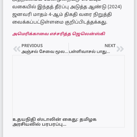
வகையில் இந்தத் தீர்ப்பு அடுத்த ஆண்டு (2024)
ஜனவரி மாதம் 4-ஆம் திகதி வரை நிறுத்தி
வைக்கப்பட்டுள்ளமை குறிப்பிடத்தக்கது.
அமெரிக்காவை எச்சரித்த ஜெலென்ஸ்கி
PREVIOUS
NEXT
அஞ்சல் சேவை மூலம் போதைப் பொருள் விற்பனை – யாழ். பல்கலைக்கழக மாணவன் கைது!
பள்ளிவாசல் பாதுகாப்பு ஊழியர் படுகொலை – சிக்கிய சந்தேகநபர்
உதயநிதி ஸ்டாலின் கைது: தமிழக
அரசியலில் பரபரப்பு…