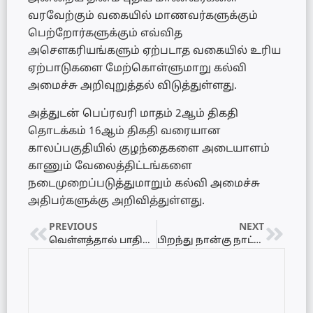
வரவேற்கும் வகையில் மாணவர்களுக்கும்
பெற்றோர்களுக்கும் எவ்வித
அசௌகரியங்களும் ஏற்படாத வகையில் உரிய
ஏற்பாடுகளை மேற்கொள்ளுமாறு கல்வி
அமைச்சு அறிவுறுத்தல் விடுத்துள்ளது.
அத்துடன் பெப்ரவரி மாதம் 2ஆம் திகதி
தொடக்கம் 16ஆம் திகதி வரையான
காலப்பகுதியில் குழந்தைகளை அடையாளம்
காணும் வேலைத்திட்டங்களை
நடைமுறைப்படுத்துமாறும் கல்வி அமைச்சு
அதிபர்களுக்கு அறிவித்துள்ளது.
PREVIOUS
NEXT
வெள்ளத்தால் பாதிக்கப்பட்ட சென்னை மக்களுக்கு உதவிய யாழ்ப்பாணத்தை சேர்ந்த தியாகி அறக்கட்டளை நிறுவனம்
பிறந்து நான்கு நாட்களேயான ஆண் குழந்தை மரணம் – யாழ்ப்பாணத்தில் துயரம்!