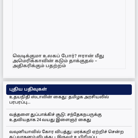
வெடிக்குமா உலகப் போர்? ஈரான் மீது
அமெரிக்காவின் கடும் தாக்குதல் –
அதிகரிக்கும் பதற்றம்
புதிய பதிவுகள்
உதயநிதி ஸ்டாலின் கைது: தமிழக அரசியலில்
பரபரப்பு…
வத்தளை துப்பாக்கிச் சூடு: சந்தேகநபருக்கு
உதவியதாக 24 வயது இளைஞர் கைது
வவுனியாவில் கோர விபத்து: மரக்கறி ஏற்றிச் சென்ற
கப் வாகனம் விபத்து – இருவர் உயிரிழப்பு