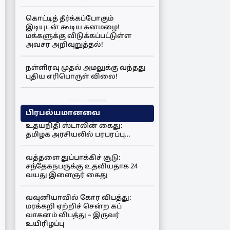
கொட்டித் தீர்க்கப்போகும்
இடியுடன் கூடிய கனமழை!
மக்களுக்கு விடுக்கப்பட்டுள்ள
அவசர அறிவுறுத்தல்!
நள்ளிரவு முதல் அமலுக்கு வந்தது
புதிய எரிபொருள் விலை!
பிரபல்யமானவை
உதயநிதி ஸ்டாலின் கைது:
தமிழக அரசியலில் பரபரப்பு…
வத்தளை துப்பாக்கிச் சூடு:
சந்தேகநபருக்கு உதவியதாக 24
வயது இளைஞர் கைது
வவுனியாவில் கோர விபத்து:
மரக்கறி ஏற்றிச் சென்ற கப்
வாகனம் விபத்து – இருவர்
உயிரிழப்பு