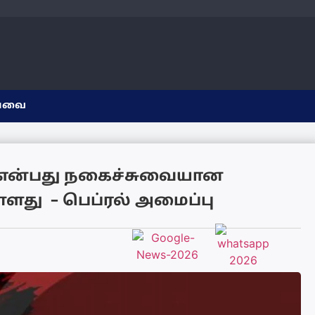
யவை
 என்பது நகைச்சுவையான
்ளது – பெப்ரல் அமைப்பு