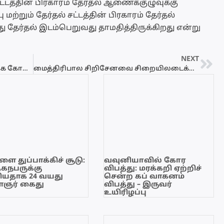
்டத்தின் பிரகாரம் தேர்தல் ஆணைக்குழுவுக்கு
ற்றும் தேர்தல் சட்டத்தின் பிரகாரம் தேர்தல்
 தேர்தல் இடம்பெறுவது தாமதித்திருக்கிறது என்று
NEXT
பொதுமக்களின் காணிகளை விடுவிக்க கோரி வடமாகாண ஆளுநரிடம் மகஜர் கையளிப்பு
மைத்திரிபால சிறிசேனவை சிறையிலடைக்க வேண்டும் – சரத் பொன்சேக்கா கோரிக்கை
ை துப்பாக்கிச் சூடு:
வவுனியாவில் கோர
ேகநபருக்கு
விபத்து: மரக்கறி ஏற்றிச்
யதாக 24 வயது
சென்ற கப் வாகனம்
ஞர் கைது
விபத்து – இருவர்
உயிரிழப்பு