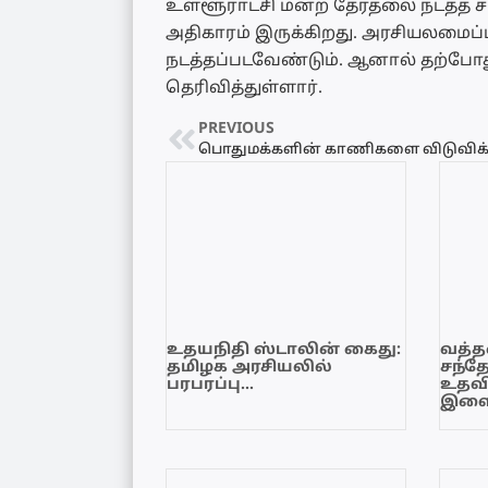
உள்ளூராட்சி மன்ற தேர்தலை நடத்த சட
அதிகாரம் இருக்கிறது. அரசியலமைப்பு ம
நடத்தப்படவேண்டும். ஆனால் தற்போது
தெரிவித்துள்ளார்.
PREVIOUS
உதயநிதி ஸ்டாலின் கைது:
வத்தள
தமிழக அரசியலில்
சந்த
பரபரப்பு…
உதவி
இளை