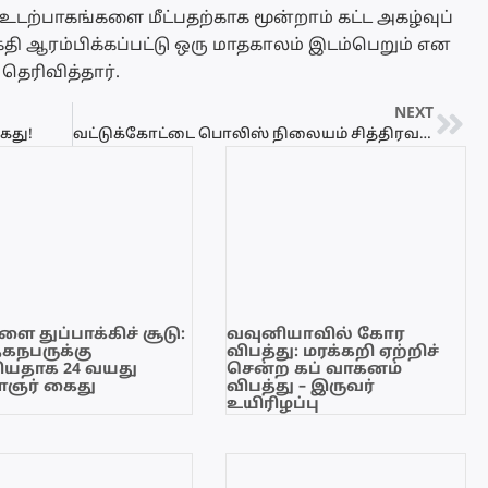
்பாகங்களை மீட்பதற்காக மூன்றாம் கட்ட அகழ்வுப்
கதி ஆரம்பிக்கப்பட்டு ஒரு மாதகாலம் இடம்பெறும் என
 தெரிவித்தார்.
NEXT
ைது!
வட்டுக்கோட்டை பொலிஸ் நிலையம் சித்திரவதை கூடமாகவே காணப்பட்டது – சுகாஷ் பகீர் தகவல்
ை துப்பாக்கிச் சூடு:
வவுனியாவில் கோர
ேகநபருக்கு
விபத்து: மரக்கறி ஏற்றிச்
யதாக 24 வயது
சென்ற கப் வாகனம்
ஞர் கைது
விபத்து – இருவர்
உயிரிழப்பு