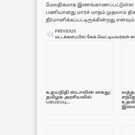
மேலதிகமாக இணங்காணப்பட்டுள்ள உடற
பணியானது மார்ச் மாதம் முதலாம் தி
தீர்மானிக்கப்பட்டிருக்கின்றது எனவும்
PREVIOUS
மட்டக்களப்பில் கேக் வெட்டியவர்கள் க
உதயநிதி ஸ்டாலின் கைது:
வத்தள
தமிழக அரசியலில்
சந்த
பரபரப்பு…
உதவி
இளை