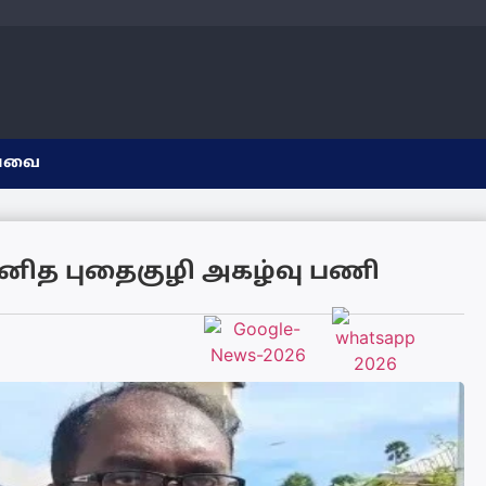
யவை
னித புதைகுழி அகழ்வு பணி