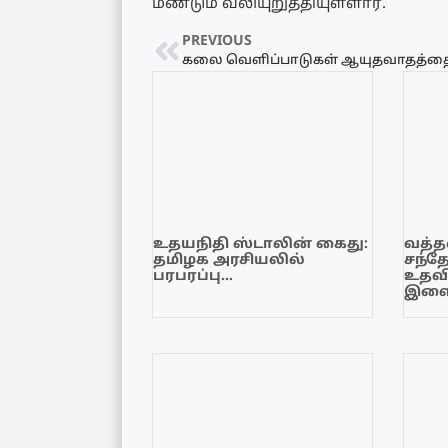
மீண்டும் வலியுறுத்தியுள்ளார்.
PREVIOUS
உதயநிதி ஸ்டாலின் கைது:
வத்தள
தமிழக அரசியலில்
சந்த
பரபரப்பு…
உதவி
இளை