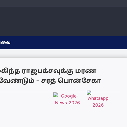
யவை
கிந்த ராஜபக்சவுக்கு மரண
ேண்டும் – சரத் பொன்சேகா