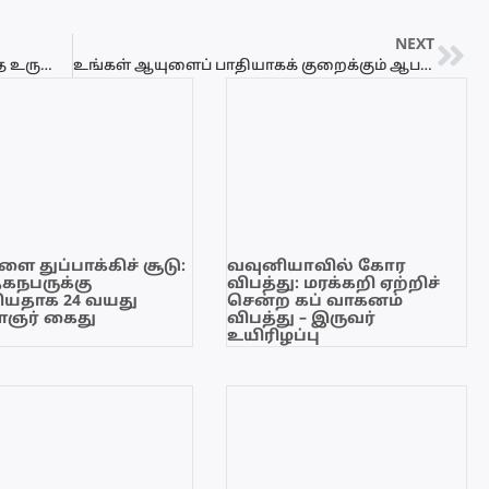
NEXT
கலை வெளிப்பாடுகள் ஆயுதவாதத்தை உருவாக்காது! கைதான பாடகருக்கு ஆதரவாக ரஜீவன் எம்பி அதிரடிப் பதிவு!
உங்கள் ஆயுளைப் பாதியாகக் குறைக்கும் ஆபத்தான உணவுகள்; இன்றே தவிக்காவிட்டால் பேராபத்து!
ை துப்பாக்கிச் சூடு:
வவுனியாவில் கோர
ேகநபருக்கு
விபத்து: மரக்கறி ஏற்றிச்
யதாக 24 வயது
சென்ற கப் வாகனம்
ஞர் கைது
விபத்து – இருவர்
உயிரிழப்பு