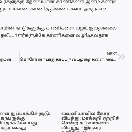
 அவர்களுக்கு தேவையான காணிகளை இனம் கண்டு
ற்றும் மாகாண காணித் திணைக்களம் அதற்கான
ாயின் நாடுகளுக்கு காணிகளை வழங்குவதில்லை
 முதலீட்டாளர்களுக்கே காணிகளை வழங்குவதாக
NEXT
பயங்கரவாத எதிர்ப்பு சட்டத்தை நாடாளுமன்றில் தோற்கடியுங்கள்- கிளிநொச்சி பிரஜைகள் குழு – Video
கொரோனா பாதுகாப்பு நடைமுறைகளை அவசியம் பின்பற்றுங்கள் – யமுனானந்தா : Video
ை துப்பாக்கிச் சூடு:
வவுனியாவில் கோர
ேகநபருக்கு
விபத்து: மரக்கறி ஏற்றிச்
யதாக 24 வயது
சென்ற கப் வாகனம்
ஞர் கைது
விபத்து – இருவர்