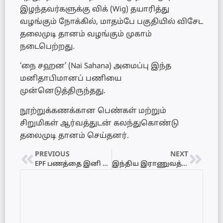
இழந்தவர்களுக்கு விக் (Wig) தயாரித்து
வழங்கும் நோக்கில், மாதம்பே பகுதியில் விசேட
தலைமுடி தானம் வழங்கும் முகாம்
நடைபெற்றது.
‘நை சஹன’ (Nai Sahana) அமைப்பு இந்த
மனிதாபிமானப் பணியை
முன்னெடுத்திருந்தது.
நூற்றுக்கணக்கான பெண்கள் மற்றும்
சிறுமிகள் ஆர்வத்துடன் கலந்துகொண்டு
தலைமுடி தானம் செய்தனர்.
PREVIOUS
NEXT
EPF பணத்தை இனி ஓய்வூதியமாகப் பெறலாம்! புதிய திட்டத்தை அறிமுகப்படுத்தும் அரசாங்கம்
இந்திய இராணுவத்தால் நிர்மானிக்கப்பட்ட மத்திய – ஊவா மாகாண பெய்லி பாலம் இன்று திறந்து வைப்பு