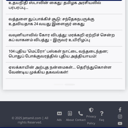
உதயநிதி ஸ்டாலின் கைது: தமிழக அரசியலில்
பரபரப்பு…
வத்தளை துப்பாக்கிச் சூடு: சந்தேகநபருக்கு
உதவியதாக 24 வயது இளைஞர் கைது
வவுனியாவில் கோர விபத்து: மரக்கறி ஏற்றிச் சென்ற
கப் வாகனம் விபத்து – இருவர் உயிரிழப்பு
104 புதிய ‘மெட்ரோ’ பஸ்கள் நாட்டை வந்தடைந்தன;
பொதுப் போக்குவரத்தில் புதிய அத்தியாயம்!
ஏலக்காயின் அற்புத நன்மைகள்… தெரிந்துகொள்ள
வேண்டிய முக்கிய தகவல்கள்!
Privacy
© 2025 Jettamil.com | All
Ads
About
Contact
Faq
rights Reserved.
Policy