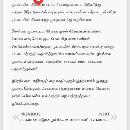
முட்டையின் விலையும் கடந்த சில மாதங்களாக அதிகரித்து
வந்தன.இந்த நிலையில் எதிர்வரும் பண்டிகைக் காலத்தை முன்னிட்டு
முட்டையின் விலை சற்று குறைவடைந்து வருகின்றன.
இதன்படி, முட்டையை 40 ரூபா முதல் 43 ரூபாவுக்கு மக்கள்
கொள்வனவு செய்ய முடியுமென விற்பனையாளர்கள்
தெரிவிக்கின்றனர்.மேலும், முட்டையின் விலை குறைந்ததற்கு உள்ளூர்
முட்டை உற்பத்தி அதிகரித்தமையே காரணம் என அகில இலங்கை
முட்டை உற்பத்தியாளர் சங்கத்தின் தலைவர் சரத் ரத்நாயக்க
தெரிவித்துள்ளார்.
இதேவேளை, எதிர்வரும் தை மாதம் முதல் இந்தியாவில் இருந்து
முட்டை இறக்குமதி செய்வதை நிறுத்துவதாக வர்த்தக அமைச்சர்
நளின் பெர்னாண்டோ சமீபத்தில் அறிவித்திருந்தமை
குறிப்பிடத்தக்கது.
PREVIOUS
NEXT
கடலாமை இறைச்சியுடன் இருவர் கைது!
உலகளாவிய சவாகளுக்கு மத்தியில் இலங்கைக்கு ஆதரவு – பில் கேட்ஸ் தெரிவிப்பு