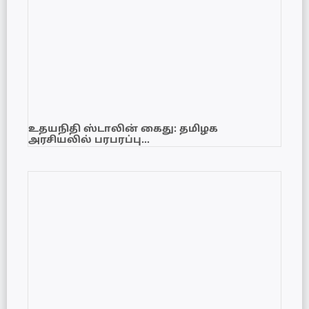
உதயநிதி ஸ்டாலின் கைது: தமிழக
அரசியலில் பரபரப்பு…