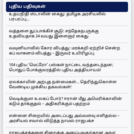
புதிய பதிவுகள்
உதயநிதி ஸ்டாலின் கைது: தமிழக அரசியலில்
பரபரப்பு…
வத்தளை துப்பாக்கிச் சூடு: சந்தேகநபருக்கு
உதவியதாக 24 வயது இளைஞர் கைது
வவுனியாவில் கோர விபத்து: மரக்கறி ஏற்றிச் சென்ற
கப் வாகனம் விபத்து – இருவர் உயிரிழப்பு
104 புதிய ‘மெட்ரோ’ பஸ்கள் நாட்டை வந்தடைந்தன;
பொதுப் போக்குவரத்தில் புதிய அத்தியாயம்!
ஏலக்காயின் அற்புத நன்மைகள்… தெரிந்துகொள்ள
வேண்டிய முக்கிய தகவல்கள்!
வெடிக்குமா உலகப் போர்? ஈரான் மீது அமெரிக்காவின்
கடும் தாக்குதல் – அதிகரிக்கும் பதற்றம்
என்னை சிறையில் அடைப்பது அவ்வளவு எளிதல்ல –
அரசியல் சவால் விடுத்த நாமல் ராஜபக்ச
ராஜபக்சக்களை சிறைக்கு அனுப்புவதற்கான அநுர