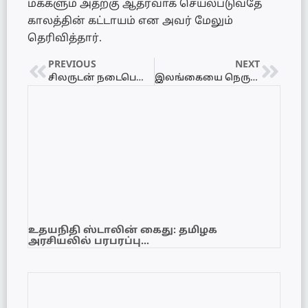
மக்களும் அதற்கு ஆதரவாக செயல்படுவதே
காலத்தின் கட்டாயம் என அவர் மேலும்
தெரிவித்தார்.
PREVIOUS
NEXT
சிலருடன் நடைபெறும் போராட்டம் அரசாங்கத்திற்கு அழுத்தத்தை வழங்காது – சித்தார்த்தன் எம்பி தெரிவிப்பு
இலங்கையை நெருங்கும் சூறாவளி – 5 மாவட்டங்களுக்கு மண்சரிவு அபாய எச்சரிக்கை
உதயநிதி ஸ்டாலின் கைது: தமிழக
அரசியலில் பரபரப்பு…