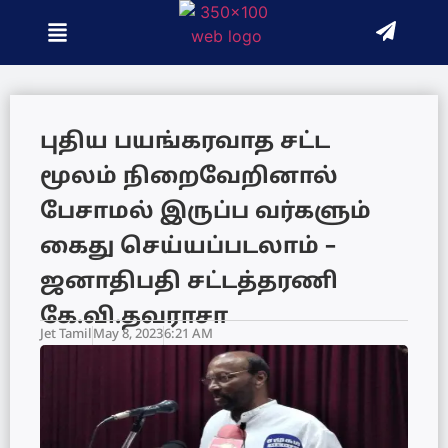
புதிய பயங்கரவாத சட்ட
மூலம் நிறைவேறினால்
பேசாமல் இருப்ப வர்களும்
கைது செய்யப்படலாம் –
ஜனாதிபதி சட்டத்தரணி
கே.வி.தவராசா
Jet Tamil
May 8, 2023
6:21 AM