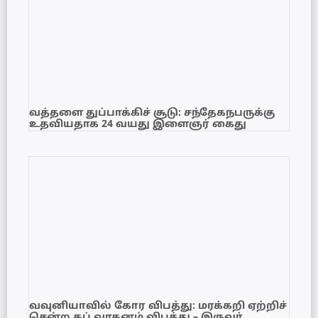
வத்தளை துப்பாக்கிச் சூடு: சந்தேகநபருக்கு
உதவியதாக 24 வயது இளைஞர் கைது
வவுனியாவில் கோர விபத்து: மரக்கறி ஏற்றிச்
சென்ற கப் வாகனம் விபத்து – இருவர்