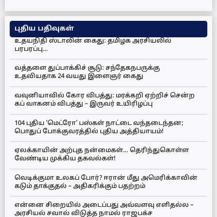
புதிய பதிவுகள்
உதயநிதி ஸ்டாலின் கைது: தமிழக அரசியலில்
பரபரப்பு…
வத்தளை துப்பாக்கிச் சூடு: சந்தேகநபருக்கு
உதவியதாக 24 வயது இளைஞர் கைது
வவுனியாவில் கோர விபத்து: மரக்கறி ஏற்றிச் சென்ற
கப் வாகனம் விபத்து – இருவர் உயிரிழப்பு
104 புதிய ‘மெட்ரோ’ பஸ்கள் நாட்டை வந்தடைந்தன;
பொதுப் போக்குவரத்தில் புதிய அத்தியாயம்!
ஏலக்காயின் அற்புத நன்மைகள்… தெரிந்துகொள்ள
வேண்டிய முக்கிய தகவல்கள்!
வெடிக்குமா உலகப் போர்? ஈரான் மீது அமெரிக்காவின்
கடும் தாக்குதல் – அதிகரிக்கும் பதற்றம்
என்னை சிறையில் அடைப்பது அவ்வளவு எளிதல்ல –
அரசியல் சவால் விடுத்த நாமல் ராஜபக்ச