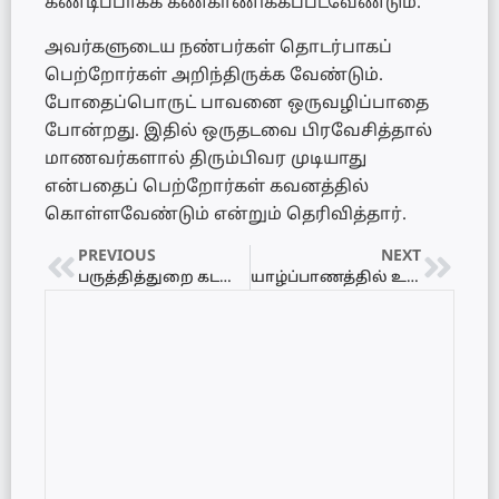
கண்டிப்பாகக் கண்காணிக்கப்படவேண்டும்.
அவர்களுடைய நண்பர்கள் தொடர்பாகப்
பெற்றோர்கள் அறிந்திருக்க வேண்டும்.
போதைப்பொருட் பாவனை ஒருவழிப்பாதை
போன்றது. இதில் ஒருதடவை பிரவேசித்தால்
மாணவர்களால் திரும்பிவர முடியாது
என்பதைப் பெற்றோர்கள் கவனத்தில்
கொள்ளவேண்டும் என்றும் தெரிவித்தார்.
PREVIOUS
NEXT
பருத்தித்துறை கடலில் கைது செய்யப்பட்ட 10 இந்திய மீனவர்களும் நிபந்தனைகளுடன் விடுதலை!
யாழ்ப்பாணத்தில் உள்ளக விளையாட்டு அரங்கு – அமைச்சின் செயலாளர் மகேசன் தெரிவிப்பு