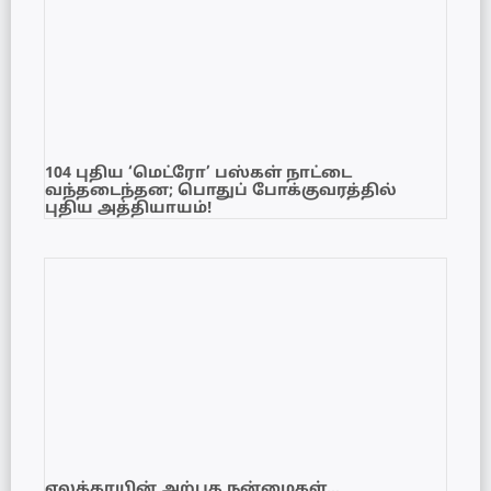
104 புதிய ‘மெட்ரோ’ பஸ்கள் நாட்டை
வந்தடைந்தன; பொதுப் போக்குவரத்தில்
புதிய அத்தியாயம்!
ஏலக்காயின் அற்புத நன்மைகள்…