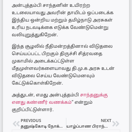
அன்புத்தம்பி சாந்தனின் உயிரற்ற
உடலையாவது அவரின் தாயிடம் ஒப்படைக்க
இந்திய ஒன்றிய மற்றும் தமிழ்நாடு அரசுகள்
உரிய நடவடிக்கை எடுக்க வேண்டுமென்று
வலியுறுத்துகிறேன்.
இந்த சூழலில் நீதிமன்றத்தினால் விடுதலை
செய்யப்பட்ட பிறகும் திருச்சி சித்ரவதை
முகாமில் அடைக்கப்ட்டுள்ள
மீதமுள்ளவர்களையாவது தி.மு.க அரசு உடன்
விடுதலை செய்ய வேண்டுமெனவும்
கேட்டுக்கொள்கிறேன்.
அத்துடன், எமது அன்புத்தம்பி
சாந்தனுக்கு
எனது கண்ணீர் வணக்கம்
” என்றும்
குறிப்பிட்டுள்ளார்.
PREVIOUS
NEXT
தனுஷ்கோடி நோக்கி 40 நாட்களுக்கு பின் தாமதமாக வருகை வந்துள்ள ஆயிரகணக்கான பிளமிங்கோ பறவைகள்
யாழ்ப்பாண பிராந்திய பொலிஸ், சிறுவர் மற்றும் பெண்கள் பணியகத்தை திறந்து வைத்த பசுபிக் பிராந்திய பணிப்பாளர்