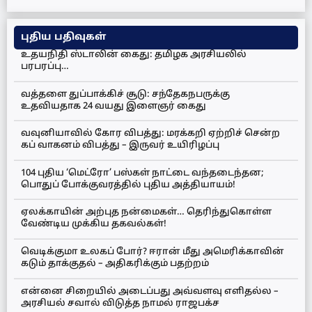
புதிய பதிவுகள்
உதயநிதி ஸ்டாலின் கைது: தமிழக அரசியலில்
பரபரப்பு…
வத்தளை துப்பாக்கிச் சூடு: சந்தேகநபருக்கு
உதவியதாக 24 வயது இளைஞர் கைது
வவுனியாவில் கோர விபத்து: மரக்கறி ஏற்றிச் சென்ற
கப் வாகனம் விபத்து – இருவர் உயிரிழப்பு
104 புதிய ‘மெட்ரோ’ பஸ்கள் நாட்டை வந்தடைந்தன;
பொதுப் போக்குவரத்தில் புதிய அத்தியாயம்!
ஏலக்காயின் அற்புத நன்மைகள்… தெரிந்துகொள்ள
வேண்டிய முக்கிய தகவல்கள்!
வெடிக்குமா உலகப் போர்? ஈரான் மீது அமெரிக்காவின்
கடும் தாக்குதல் – அதிகரிக்கும் பதற்றம்
என்னை சிறையில் அடைப்பது அவ்வளவு எளிதல்ல –
அரசியல் சவால் விடுத்த நாமல் ராஜபக்ச