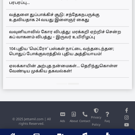
பரபரப்பு…
வத்தளை துப்பாக்கிச் சூடு: சந்தேகநபருக்கு
உதவியதாக 24 வயது இளைஞர் கைது
வவுனியாவில் கோர விபத்து: மரக்கறி ஏற்றிச் சென்ற
கப் வாகனம் விபத்து – இருவர் உயிரிழப்பு
104 புதிய ‘மெட்ரோ’ பஸ்கள் நாட்டை வந்தடைந்தன;
பொதுப் போக்குவரத்தில் புதிய அத்தியாயம்!
ஏலக்காயின் அற்புத நன்மைகள்… தெரிந்துகொள்ள
வேண்டிய முக்கிய தகவல்கள்!
Privacy
© 2025 Jettamil.com | All
Ads
About
Contact
Faq
rights Reserved.
Policy