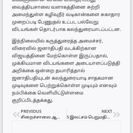
மக்களுக்கான சேவை விஸ்தரிப்பது,
வைத்தியசாலை வளாகத்தினை சுற்றி
அமைந்துள்ள கழிவுநீர் வடிகான்களை சுகாதார
முறைப்படி பேணுதல் உட்பட பல்வேறு
விடயங்கள் தொடர்பாக கலந்துரையாடப்பட்டன.
இந்நிலையில் கருத்துரைத்த அமைச்சர்,
விரைவில் ஜனாதிபதி வடக்கிற்கான
விஜயத்தினை மேற்கொள்ள இருப்பதால்,
முக்கியமான விடயங்களை அடையாளப்படுத்தி
அறிக்கை ஒன்றை தயாரித்தால்
ஜனாதிபதியுடன் கலந்துரையாடி சாதகமான
முடிவுகளை பெற்றுக்கொள்ள முடியும் எனவும்
நம்பிக்கை வெளியிட்டுள்ளமை
குறிப்பிடத்தக்கது.
PREVIOUS
NEXT
சிறைச்சாலை ஆணையாளரால் திறந்து வைக்கப்பட்ட கலந்துரையாடல் மண்டபம்!
5 இலட்சம் பெறுமதியான பாலைமரக்குற்றி கடத்தல் முயற்சி முறியடிப்பு