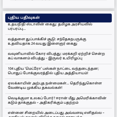
புதிய பதிவுகள்
உதயநிதி ஸ்டாலின் கைது: தமிழக அரசியலில்
பரபரப்பு…
வத்தளை துப்பாக்கிச் சூடு: சந்தேகநபருக்கு
உதவியதாக 24 வயது இளைஞர் கைது
வவுனியாவில் கோர விபத்து: மரக்கறி ஏற்றிச் சென்ற
கப் வாகனம் விபத்து – இருவர் உயிரிழப்பு
104 புதிய ‘மெட்ரோ’ பஸ்கள் நாட்டை வந்தடைந்தன;
பொதுப் போக்குவரத்தில் புதிய அத்தியாயம்!
ஏலக்காயின் அற்புத நன்மைகள்… தெரிந்துகொள்ள
வேண்டிய முக்கிய தகவல்கள்!
வெடிக்குமா உலகப் போர்? ஈரான் மீது அமெரிக்காவின்
கடும் தாக்குதல் – அதிகரிக்கும் பதற்றம்
என்னை சிறையில் அடைப்பது அவ்வளவு எளிதல்ல –