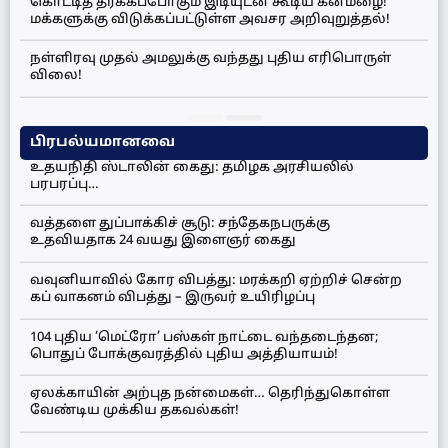
கொட்டித் தீர்க்கப்போகும் இடியுடன் கூடிய கனமழை!
மக்களுக்கு விடுக்கப்பட்டுள்ள அவசர அறிவுறுத்தல்!
நள்ளிரவு முதல் அமலுக்கு வந்தது புதிய எரிபொருள்
விலை!
பிரபல்யமானவை
உதயநிதி ஸ்டாலின் கைது: தமிழக அரசியலில்
பரபரப்பு…
வத்தளை துப்பாக்கிச் சூடு: சந்தேகநபருக்கு
உதவியதாக 24 வயது இளைஞர் கைது
வவுனியாவில் கோர விபத்து: மரக்கறி ஏற்றிச் சென்ற
கப் வாகனம் விபத்து – இருவர் உயிரிழப்பு
104 புதிய ‘மெட்ரோ’ பஸ்கள் நாட்டை வந்தடைந்தன;
பொதுப் போக்குவரத்தில் புதிய அத்தியாயம்!
ஏலக்காயின் அற்புத நன்மைகள்… தெரிந்துகொள்ள
வேண்டிய முக்கிய தகவல்கள்!