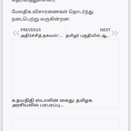
தெரிவித்துள்ளனர்.
மேலதிக விசாரணைகள் தொடர்ந்து
நடைபெற்று வருகின்றன.
PREVIOUS
NEXT
அதிர்ச்சித் தகவல்! பாகிஸ்தான் வான்வழித் தாக்குதலில் 3 ஆப்கானிஸ்தான் கிரிக்கெட் வீரர்கள் பலி!
தமிழர் பகுதியில் ஆடை வர்த்தக நிலைய ஊழியர்களிடையே கடும் மோதல்: 3 பேர் படுகாயம்!
உதயநிதி ஸ்டாலின் கைது: தமிழக
அரசியலில் பரபரப்பு…