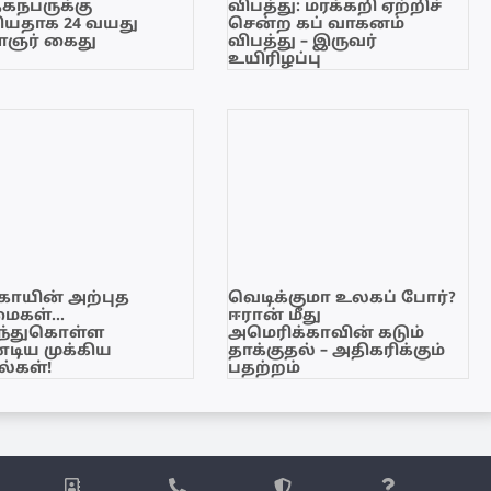
ேகநபருக்கு
விபத்து: மரக்கறி ஏற்றிச்
யதாக 24 வயது
சென்ற கப் வாகனம்
ஞர் கைது
விபத்து – இருவர்
உயிரிழப்பு
காயின் அற்புத
வெடிக்குமா உலகப் போர்?
மைகள்…
ஈரான் மீது
ந்துகொள்ள
அமெரிக்காவின் கடும்
டிய முக்கிய
தாக்குதல் – அதிகரிக்கும்
்கள்!
பதற்றம்