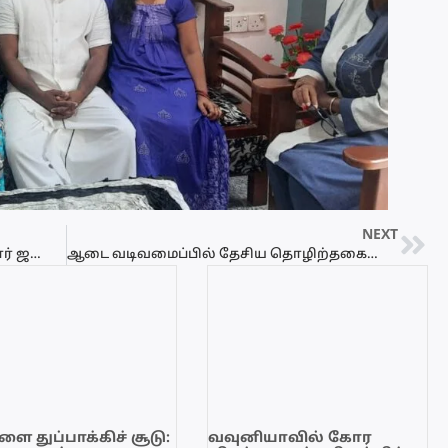
NEXT
புதிய நியமனங்களை வழங்கிவைத்தார் ஜனாதிபதி !
ஆடை வடிவமைப்பில் தேசிய தொழிற்தகைமையை மேற்கொண்டவர்களுக்கு சான்றிதழ் வழங்கும் வைபவம்
ை துப்பாக்கிச் சூடு:
வவுனியாவில் கோர