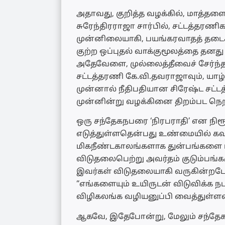
அதாவது, குறித்த வழக்கில், மாத்தள
சுரேந்திரராஜா சார்பில், சட்டத்தரணி
முன்னிலையாகி, பயங்கரவாதத் தடைச்சட
குற்ற ஒப்புதல் வாக்குமூலத்தை தனது 
அதேவேளை, முல்லைத்தீவைச் சேர்ந்
சட்டத்தரணி கே.வி.தவராஜாவும், யாழ
முன்னால் நீதிபதியான சிரேஷ்ட சட்ட
முன்னின்று வழக்கினை திறம்பட நெறி
ஒரு சந்தேகநபரை ‘நிரபராதி’ என நிரூ
எடுத்துள்ளதென்பது உண்மையில் கவல
மிகநீண்டகாலங்களாக துன்பங்களை ம
விடுதலைபெற்று அவர்தம் குடும்பங்
இவர்கள் விடுதலையாகி வருகின்றபோது
“எங்களையும் உயிருடன் விடுவிக்க நட
விழிகலங்க வழியனுப்பி வைத்துள்ளன
ஆகவே, இதேபோன்று, மேலும் சந்தேக