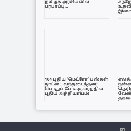
தமிழக அரசியலில்
சந்த
பரபரப்பு…
உதவி
இளை
104 புதிய ‘மெட்ரோ’ பஸ்கள்
ஏலக்
நாட்டை வந்தடைந்தன;
நன்
பொதுப் போக்குவரத்தில்
தெரி
புதிய அத்தியாயம்!
வேண்
தகவல