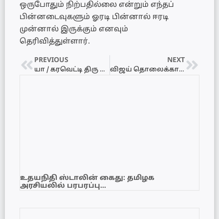
ஒருபோதும் நிற்பதில்லை என்றும் எந்தப்
பின்னடைவுகளும் ஓரடி பின்னால் ஈரடி
முன்னால் இருக்கும் எனவும்
தெரிவித்துள்ளார்.
PREVIOUS
NEXT
யா / கரவெட்டி திரு இருதய கல்லூரியின் பரிசளிப்பு விழா!
விஜய் தொலைக்காட்சி மேடையில் கலக்கவுள்ள யாழ். குயில் பிரியங்கா!
உதயநிதி ஸ்டாலின் கைது: தமிழக
அரசியலில் பரபரப்பு…