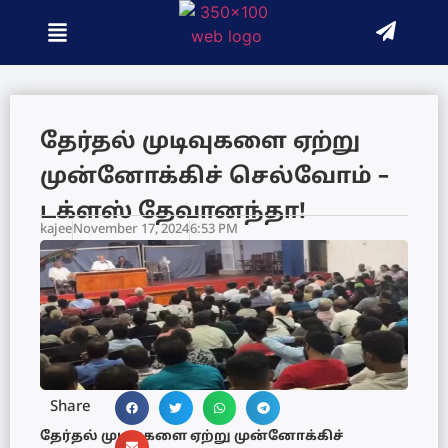
தேர்தல் முடிவுகளை ஏற்று
முன்னோக்கிச் செல்வோம் –
டக்ளஸ் தேவானந்தா!
kajee
November 17, 2024
6:53 PM
Share
தேர்தல் முடிவுகளை ஏற்று முன்னோக்கிச்