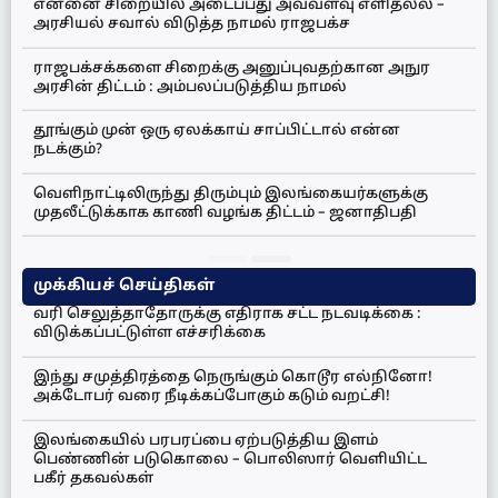
என்னை சிறையில் அடைப்பது அவ்வளவு எளிதல்ல –
அரசியல் சவால் விடுத்த நாமல் ராஜபக்ச
ராஜபக்சக்களை சிறைக்கு அனுப்புவதற்கான அநுர
அரசின் திட்டம் : அம்பலப்படுத்திய நாமல்
தூங்கும் முன் ஒரு ஏலக்காய் சாப்பிட்டால் என்ன
நடக்கும்?
வெளிநாட்டிலிருந்து திரும்பும் இலங்கையர்களுக்கு
முதலீட்டுக்காக காணி வழங்க திட்டம் – ஜனாதிபதி
முக்கியச் செய்திகள்
வரி செலுத்தாதோருக்கு எதிராக சட்ட நடவடிக்கை :
விடுக்கப்பட்டுள்ள எச்சரிக்கை
இந்து சமுத்திரத்தை நெருங்கும் கொடூர எல்நினோ!
அக்டோபர் வரை நீடிக்கப்போகும் கடும் வறட்சி!
இலங்கையில் பரபரப்பை ஏற்படுத்திய இளம்
பெண்ணின் படுகொலை – பொலிஸார் வெளியிட்ட
பகீர் தகவல்கள்