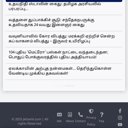
உதயநிதி ஸ்டாலின் கைது: தமிழக அரசியலில்
பரபரப்பு…
வத்தளை துப்பாக்கிச் சூடு: சந்தேகநபருக்கு
உதவியதாக 24 வயது இளைஞர் கைது
வவுனியாவில் கோர விபத்து: மரக்கறி ஏற்றிச் சென்ற
கப் வாகனம் விபத்து – இருவர் உயிரிழப்பு
104 புதிய ‘மெட்ரோ’ பஸ்கள் நாட்டை வந்தடைந்தன;
பொதுப் போக்குவரத்தில் புதிய அத்தியாயம்!
ஏலக்காயின் அற்புத நன்மைகள்… தெரிந்துகொள்ள
வேண்டிய முக்கிய தகவல்கள்!
Privacy
© 2025 Jettamil.com | All
Ads
About
Contact
Faq
rights Reserved.
Policy