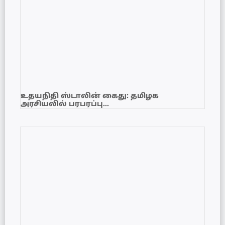
உதயநிதி ஸ்டாலின் கைது: தமிழக
அரசியலில் பரபரப்பு…