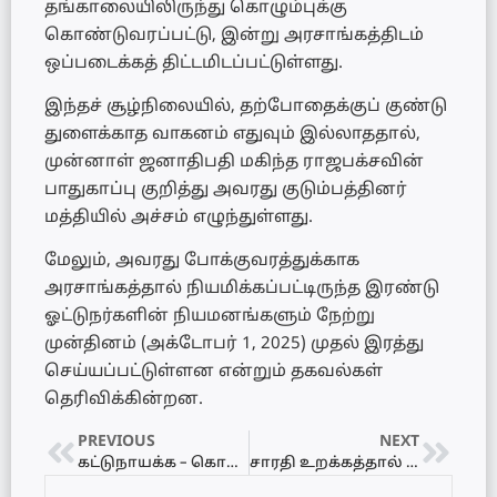
தங்காலையிலிருந்து கொழும்புக்கு
கொண்டுவரப்பட்டு, இன்று அரசாங்கத்திடம்
ஒப்படைக்கத் திட்டமிடப்பட்டுள்ளது.
இந்தச் சூழ்நிலையில், தற்போதைக்குப் குண்டு
துளைக்காத வாகனம் எதுவும் இல்லாததால்,
முன்னாள் ஜனாதிபதி மகிந்த ராஜபக்சவின்
பாதுகாப்பு குறித்து அவரது குடும்பத்தினர்
மத்தியில் அச்சம் எழுந்துள்ளது.
மேலும், அவரது போக்குவரத்துக்காக
அரசாங்கத்தால் நியமிக்கப்பட்டிருந்த இரண்டு
ஓட்டுநர்களின் நியமனங்களும் நேற்று
முன்தினம் (அக்டோபர் 1, 2025) முதல் இரத்து
செய்யப்பட்டுள்ளன என்றும் தகவல்கள்
தெரிவிக்கின்றன.
PREVIOUS
NEXT
கட்டுநாயக்க – கொழும்பு நீர்வழி விமான சேவை: இன்று முதல் ஆரம்பம்
சாரதி உறக்கத்தால் மரத்தில் மோதிய வேன்: ஒருவர் பலி, 6 பேர் காயம்